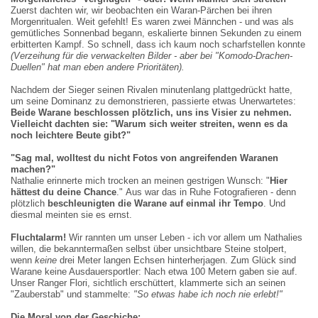
Zuerst dachten wir, wir beobachten ein Waran-Pärchen bei ihren
Morgenritualen. Weit gefehlt! Es waren zwei Männchen - und was als
gemütliches Sonnenbad begann, eskalierte binnen Sekunden zu einem
erbitterten Kampf. So schnell, dass ich kaum noch scharfstellen konnte
(Verzeihung f
ü
r die verwackelten Bilder
-
aber bei
"Komodo-
Drachen-
Duellen
"
hat man eben andere Prioritä
ten).
Nachdem der Sieger seinen Rivalen minutenlang plattgedr
ü
ckt hatte,
um seine Dominanz zu demonstrieren, passierte etwas Unerwartetes:
Beide Warane beschlossen plötzlich, uns ins Visier zu nehmen.
Vielleicht dachten sie: "Warum sich weiter streiten, wenn es da
noch leichtere Beute gibt?"
"Sag mal, wolltest du nicht Fotos von angreifenden Waranen
machen?"
Nathalie erinnerte mich trocken an meinen gestrigen Wunsch: "
Hier
h
ä
ttest du deine Chance
." Aus war das in Ruhe Fotografieren - denn
plötzlich
beschleunigten die Warane auf einmal ihr Tempo
. Und
diesmal meinten sie es ernst.
Fluchtalarm!
Wir rannten um unser Leben - ich vor allem um Nathalies
willen, die bekanntermaßen selbst über unsichtbare Steine stolpert,
wenn
keine
drei Meter langen Echsen hinterherjagen. Zum Glück sind
Warane keine Ausdauersportler: Nach etwa 100 Metern gaben sie auf.
Unser Ranger Flori, sichtlich erschüttert, klammerte sich an seinen
"Zauberstab" und stammelte:
"
So etwas habe ich noch nie erlebt!
"
Die Moral von der Geschich
e
: