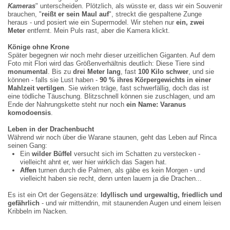
Kameras
" unterscheiden. Plötzlich, als wüsste er, dass wir ein Souvenir
brauchen, "
reiß
t er sein Maul auf
", streckt die gespaltene Zunge
heraus - und posiert wie ein Supermodel. Wir stehen nur
ein, zwei
Meter
entfernt. Mein Puls rast, aber die Kamera klickt.
K
ö
nige ohne Krone
Später begegnen wir noch mehr dieser urzeitlichen Giganten. Auf dem
Foto mit Flori wird das Größenverhältnis deutlich: Diese Tiere sind
monumental
. Bis zu
drei Meter lang
, fast
100 Kilo schwer
, und sie
können - falls sie Lust haben -
90 % ihres K
ö
rpergewichts in einer
Mahlzeit vertilgen
. Sie wirken träge, fast schwerfällig, doch das ist
eine tödliche Täuschung. Blitzschnell können sie zuschlagen, und am
Ende der Nahrungskette steht nur noch
ein Name: Varanus
komodoensis
.
Leben in der Drachenbucht
Während wir noch über die Warane staunen, geht das Leben auf Rinca
seinen Gang:
Ein
wilder B
ü
ffel
versucht sich im Schatten zu verstecken -
vielleicht ahnt er, wer hier wirklich das Sagen hat.
Affen
turnen durch die Palmen, als gäbe es kein Morgen - und
vielleicht haben sie recht, denn unten lauern ja die Drachen...
Es ist ein Ort der Gegensätze:
Idyllisch und urgewaltig, friedlich und
gef
ä
hrlich
- und wir mittendrin, mit staunenden Augen und einem leisen
Kribbeln im Nacken.