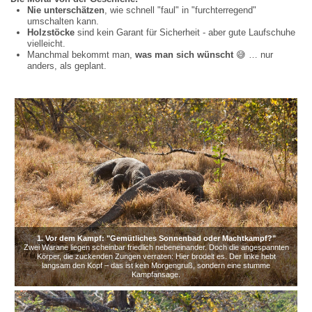
Nie unterschä
tzen
, wie schnell "faul" in "furchterregend"
umschalten kann.
Holzst
ö
cke
sind kein Garant für Sicherheit - aber gute Laufschuhe
vielleicht.
Manchmal bekommt man,
was man sich w
ü
nscht
😅
… nur
anders, als geplant.
1. Vor dem Kampf: "Gemütliches Sonnenbad oder Machtkampf?"
Zwei Warane liegen scheinbar friedlich nebeneinander. Doch die angespannten
Körper, die zuckenden Zungen verraten: Hier brodelt es. Der linke hebt
langsam den Kopf – das ist kein Morgengruß, sondern eine stumme
Kampfansage.