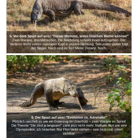
5. Vor dem Spurt auf uns: "Dieser Moment, wenn Drachen Mathe können"
Zwei Warane, drei Menschen. Die Rechnung scheint ihnen aufzugehen. Der
Verlierer dreht seinen massigen Kopf in unsere Richtung. Sekunden später folgt
der Sieger. Noch sind es fünf Meter Distanz. Noch.
6. Der Spurt auf uns: "Evolution vs. Adrenalin"
Plötzlich raschelt es wie ein Güterzug im Unterholz – zwei Warane im Sprint!
Die Theorie "Die sind ja langsam!" zählt jetzt nicht mehr. Nathalie flitzt wie eine
Olympionikin, ich hinterher. Nur Flori bleibt stehen – sein Holzstab zittert
sichtbar.