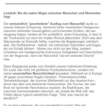
Lombok: Wo die wahre Magie zwischen Menschen und Momenten
Jean
liegt
als
Lastenträger
–
Der
vermeintlich
"gescheiterte"
Ausflug zum Wasserfall
wurde zu
ein
unserer liebsten Erinnerung. Versteckt hinter verwinkelten Dorfgassen,
Balanceakt
zwischen duftenden Gewürzgärten und kichernden Kindern, die uns
zwischen
neugierig folgten, fanden wir ihn schließlich: einen Felsentrog, in dem in
Respekt
der Trockenzeit nur noch ein müdes Rinnsal plätscherte. Doch was dem
und
Naturwunder an Dramatik fehlte, machten die Begegnungen zehnfach
Schweißperlen
Mit
wett. Die Dorfbewohner - barfuß, mit zerfurchten Gesichtern und Augen,
Der
rotem
die vor Schalk blitzten - führten uns nicht nur den Weg, sondern
beste
Kopf
schenkten uns handgemachte Kokosnuss-Süßigkeiten und Geschichten
Weg
und
von der Regenzeit, wenn der Wasserfall "wie ein wütender Drache"
entsteht
entschlossenem
tobe.
beim
Lächeln
Gehen
stemmt
Unser
Jean
Jean
Diese Begegnung wurde zum Sinnbild unserer Indonesien-Erfahrung:
Spaziergang
sein
verwandelt
Ein Land, das nicht mit perfekten Postkartenmotiven, sondern mit
zum
Büschelgras-
den
seiner
unverstellten Menschlichkeit
bezaubert. Während wir in Europa
Wasserfall
Bündel
Sprachlabyrinth
Scooter
oft gegen unsichtbare Regeln kämpfen - Parkverbotsschilder,
wird
–
mit
in
Steuererklärungen, der stumme Wettbewerb um das neueste Auto -
zur
locker
Lachtherapie
ein
atmet hier alles eine befreiende Gelassenheit. Der Fischer, der sein
fröhlichen
40
Nathalie
Taxi
Boot mit lachender Nonchalance repariert; die Marktfrauen, die
Prozession:
kg
überbrückt
der
Dorfkinder
pure
Sprachbarrieren
guten
zwischen Gemüseständen tratschen, als stünde die Welt still; das
springen
Naturgewalt.
mit
Laune
Fehlen dieser typisch westlichen Frage:
"Und, was machst du
lachend
Die
Händen,
Zwei
beruflich?"
um
Dorfbewohner
Füßen
strahlende
uns
amüsieren
–
Mädchen
Es ist eine Lebensart, die uns nachdenklich macht: Wie viel
herum,
sich
und
klammern