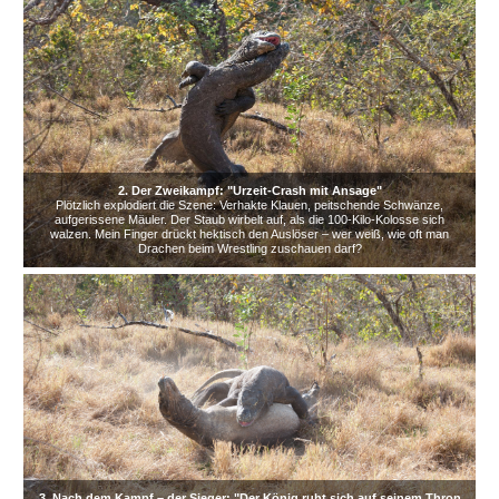
2. Der Zweikampf: "Urzeit-Crash mit Ansage"
Plötzlich explodiert die Szene: Verhakte Klauen, peitschende Schwänze,
aufgerissene Mäuler. Der Staub wirbelt auf, als die 100-Kilo-Kolosse sich
walzen. Mein Finger drückt hektisch den Auslöser – wer weiß, wie oft man
Drachen beim Wrestling zuschauen darf?
3. Nach dem Kampf – der Sieger: "Der König ruht sich auf seinem Thron