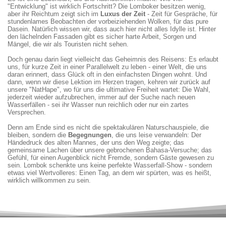
"Entwicklung" ist wirklich Fortschritt? Die Lomboker besitzen wenig,
zeigen
über
notfalls
sich
stolz
den
einem
hinten
aber ihr Reichtum zeigt sich im
Luxus der Zeit
- Zeit für Gespräche, für
den
"Bule",
staubigen
fest.
stundenlames Beobachten der vorbeiziehenden Wolken, für das pure
Weg
der
Wörterbuch
Was
Dasein. Natürlich wissen wir, dass auch hier nicht alles Idylle ist. Hinter
und
ihre
von
als
den lächelnden Fassaden gibt es sicher harte Arbeit, Sorgen und
sammeln
tägliche
1982.
simple
Mängel, die wir als Touristen nicht sehen.
wilden
Arbeit
Je
Mitfahrgelegenheit
Früchte
jetzt
absurder
beginnt,
Doch genau darin liegt vielleicht das Geheimnis des Reisens: Es erlaubt
für
aus
die
wird
uns.
eigener
Pantomime,
zur
uns, für kurze Zeit in einer Parallelwelt zu leben - einer Welt, die uns
Selbst
Erfahrung
desto
Mini-
daran erinnert, dass Glück oft in den einfachsten Dingen wohnt. Und
als
kennt.
lauter
Reiseabenteuer:
dann, wenn wir diese Lektion im Herzen tragen, kehren wir zurück auf
Ziel
Nach
das
vier
unsere "NatHape", wo für uns die ultimative Freiheit wartet: Die Wahl,
ohne
20
Gelächter
lachende
jederzeit wieder aufzubrechen, immer auf der Suche nach neuen
Wasser
Metern
der
Gesichter,
Wasserfällen - sei ihr Wasser nun reichlich oder nur ein zartes
bleibt
wird
Dorfbewohner.
ein
die
klar:
Manchmal
quietschender
Versprechen.
Wanderung
Dieser
sind
Roller
unvergesslich
Job
Missverständnisse
und
Denn am Ende sind es nicht die spektakulären Naturschauspiele, die
–
verdient
die
der
bleiben, sondern die
Begegnungen
, die uns leise verwandeln: Der
wegen
höchsten
besten
pure
Händedruck des alten Mannes, der uns den Weg zeigte; das
der
Respekt...
Brückenbauer...
Lebensfreude-
gemeinsame Lachen über unsere gebrochenen Bahasa-Versuche; das
strahlenden
und
und
Boost,
Gefühl, für einen Augenblick nicht Fremde, sondern Gäste gewesen zu
Begleitung,
vielleicht
unser
den
nicht
ein
Diktionär
nur
sein. Lombok schenkte uns keine perfekte Wasserfall-Show - sondern
des
kühles
der
ungeplante
etwas viel Wertvolleres: Einen Tag, an dem wir spürten, was es heißt,
fehlenden
Bintang
heimliche
Begegnungen
wirklich willkommen zu sein.
Naturschauspiels
danach!
Star!
schenken.