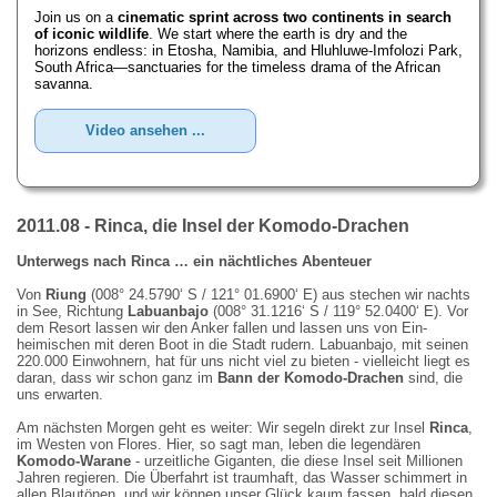
Join us on a
cinematic sprint across two continents in search
of iconic wildlife
. We start where the earth is dry and the
horizons endless: in Etosha, Namibia, and Hluhluwe-Imfolozi Park,
South Africa—sanctuaries for the timeless drama of the African
savanna.
Video ansehen ...
2011.08 - Rinca, die Insel der Komodo-Drachen
Unterwegs nach Rinca … ein nächtliches Abenteuer
Von
Riung
(008° 24.5790‘ S / 121° 01.6900‘ E) aus stechen wir nachts
in See, Richtung
Labuanbajo
(008° 31.1216‘ S / 119° 52.0400‘ E). Vor
dem Resort lassen wir den Anker fallen und lassen uns von Ein­
heimischen mit deren Boot in die Stadt rudern. Labuanbajo, mit seinen
220.000 Einwohnern, hat für uns nicht viel zu bieten - vielleicht liegt es
daran, dass wir schon ganz im
Bann der Komodo-Drachen
sind, die
uns erwarten.
Am nächsten Morgen geht es weiter: Wir segeln direkt zur Insel
Rinca
,
im Westen von Flores. Hier, so sagt man, leben die legendären
Komodo-Warane
- urzeitliche Giganten, die diese Insel seit Millionen
Jahren regieren. Die Überfahrt ist traumhaft, das Wasser schimmert in
allen Blautönen, und wir können unser Glück kaum fassen, bald diesen