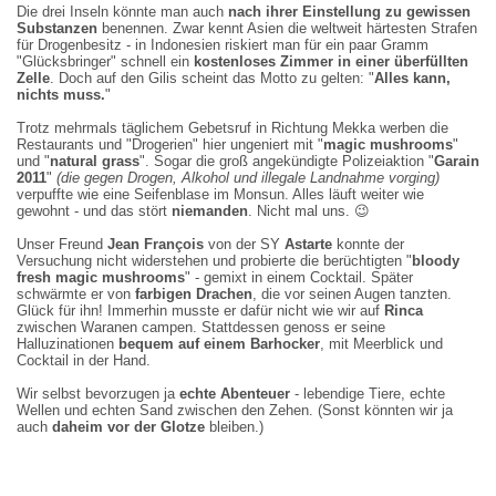
Die drei Inseln könnte man auch
nach ihrer Einstellung zu gewissen
Substanzen
benennen. Zwar kennt Asien die weltweit härtesten Strafen
für Drogenbesitz - in Indonesien riskiert man für ein paar Gramm
"Glücksbringer" schnell ein
kostenloses Zimmer in einer überfüllten
Zelle
. Doch auf den Gilis scheint das Motto zu gelten: "
Alles kann,
nichts muss.
"
Trotz mehrmals täglichem Gebetsruf in Richtung Mekka werben die
Restaurants und "Drogerien" hier ungeniert mit "
magic mushrooms
"
und "
natural grass
". Sogar die groß angekündigte Polizeiaktion "
Garain
2011
"
(die gegen Drogen, Alkohol und illegale Landnahme vorging)
verpuffte wie eine Seifenblase im Monsun. Alles läuft weiter wie
gewohnt - und das stört
niemanden
. Nicht mal uns.
😉
Unser Freund
Jean François
von der SY
Astarte
konnte der
Versuchung nicht widerstehen und probierte die berüchtigten "
bloody
fresh magic mushrooms
" - gemixt in einem Cocktail. Später
schwärmte er von
farbigen Drachen
, die vor seinen Augen tanzten.
Glück für ihn! Immerhin musste er dafür nicht wie wir auf
Rinca
zwischen Waranen campen. Stattdessen genoss er seine
Halluzinationen
bequem auf einem Barhocker
, mit Meerblick und
Cocktail in der Hand.
Wir selbst bevorzugen ja
echte Abenteuer
- lebendige Tiere, echte
Wellen und echten Sand zwischen den Zehen. (Sonst könnten wir ja
auch
daheim vor der Glotze
bleiben.)