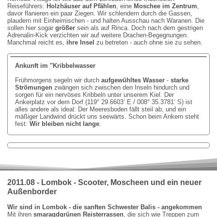
Reiseführers:
Holzhäuser auf Pfählen
, eine
Moschee im Zentrum
,
davor flanieren ein paar Ziegen. Wir schlendern durch die Gassen,
plaudern mit Einheimischen - und halten Ausschau nach Waranen. Die
sollen hier sogar
größer
sein als auf Rinca. Doch nach dem gestrigen
Adrenalin-Kick verzichten wir auf weitere Drachen-Begegnungen.
Manchmal reicht es,
ihre Insel
zu betreten - auch ohne sie zu sehen.
Ankunft im "Kribbelwasser
Frühmorgens segeln wir durch
aufgewühltes Wasser
-
starke
Strömungen
zwängen sich zwischen den Inseln hindurch und
sorgen für ein nervöses Kribbeln unter unserem Kiel. Der
Ankerplatz vor dem Dorf (119° 29.6603‘ E / 008° 35.3781‘ S) ist
alles andere als ideal: Der Meeresboden fällt steil ab, und ein
mäßiger Landwind drückt uns seewärts. Schon beim Ankern steht
fest:
Wir bleiben nicht lange
.
2011.08 - Lombok - Scooter, Moscheen und ein neuer
Außenborder
Wir sind in Lombok - die sanften Schwester Balis - angekommen
Mit ihren
smaragdgrünen Reisterrassen
, die sich wie Treppen zum