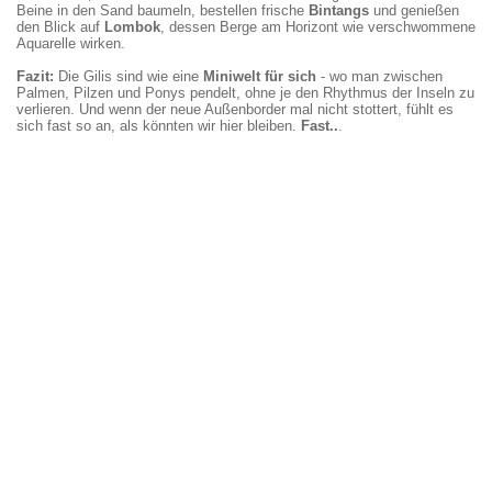
in
immer,
verfügbare
Air
Aussicht
Beine in den Sand baumeln, bestellen frische
Bintangs
und genießen
2
wie
Transportmittel
Wir
Beach
den Blick auf
Lombok
, dessen Berge am Horizont wie verschwommene
1/2
wenig
auf
treffen
desselben
Aquarelle wirken.
Stunden
Schaden
den
Carmen
Cafés,
von
die
Gili-
und
mit
Fazit:
Bali
Boote
Inseln,
Robert
Sicht
Die Gilis sind wie eine
Miniwelt für sich
- wo man zwischen
zu
bei
das
von
auf
Palmen, Pilzen und Ponys pendelt, ohne je den Rhythmus der Inseln zu
den
einer
"1
der
die
verlieren. Und wenn der neue Außenborder mal nicht stottert, fühlt es
Gili-
Strandung
PS
SY
Insel
sich fast so an, als könnten wir hier bleiben.
Fast..
.
Inseln.
nehmen.
Bemo".
"Caminata".
Lombok.