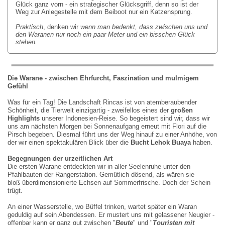
Glück ganz vorn - ein strategischer Glücksgriff, denn so ist der
Weg zur Anlegestelle mit dem Beiboot nur ein Katzensprung.
Praktisch
, denken wir
wenn man bedenkt, dass zwischen uns und
den Waranen nur noch ein paar Meter und ein bisschen Glück
stehen.
Die Warane
-
zwischen Ehrfurcht, Faszination und mulmigem
Gef
ü
hl
Was für ein Tag! Die Landschaft Rincas ist von atemberaubender
Schönheit, die Tierwelt einzigartig - zweifellos eines der
gro
ß
en
Highlights
unserer Indonesien-Reise. So begeistert sind wir, dass wir
uns am nächsten Morgen bei Sonnenaufgang erneut mit Flori auf die
Pirsch begeben. Diesmal führt uns der Weg hinauf zu einer Anhöhe, von
der wir einen spektakulären Blick über die
Bucht Lehok Buaya
haben.
Begegnungen der urzeitlichen Art
Die ersten Warane entdeckten wir in aller Seelenruhe unter den
Pfahlbauten der Rangerstation. Gemütlich dösend, als wären sie
bloß überdimensionierte Echsen auf Sommerfrische. Doch der Schein
trügt.
An einer Wasserstelle, wo Büffel trinken, wartet später ein Waran
geduldig auf sein Abendessen. Er mustert uns mit gelassener Neugier -
offenbar kann er ganz gut zwischen "
Beute
" und "
Touristen mit