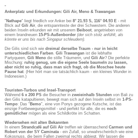
"
Ankerplatz und Erkundungen: Gili Air, Meno & Trawangan
"
Nathape
" liegt friedlich vor Anker bei
8° 21.93 S, 116° 04.93 E
- mit
Blick auf
Gili Air
, die entspannteste der drei Schwestern. Die anderen
beiden Inseln erkunden wir mit unserem
Beiboot
, angetrieben von
einem brandneuen
15-PS-Außenborder
(der sich stolz anfühlt, als
könnte er uns bis nach Singapur schleudern).
Die Gilis sind sich wie
dreimal derselbe Traum - nur in leicht
unterschiedlichen Farben
.
Gili Trawangan
ist die lebhafte
Partyqueen,
Gili Meno
die stille Träumerin, und
Gili Air
? Die perfekte
Mischung:
ruhig genug, um die eigene Seele baumeln zu lassen,
aber nicht so ruhig, dass man sich fragt, ob die Moschee heute
Pause hat
. (Hier hört man sie tatsächlich kaum - ein kleines Wunder in
Indonesien.)
Es
tönt
beinahe
Touristen-Turbos und Insel-Transport
so
Während
6 x 200 PS
die Besucher in
zweieinhalb Stunden
von Bali zu
wie
Wrack
den Gilis katapultieren, bewegt man sich auf den Inseln selbst im
F1
am
1-PS-
in
Strand
Tempo
: Das "
Bemo
", eine von Ponys gezogene Kutsche, ist das
Monaco
im
einzige Fortbewegungsmittel - und perfekt für alle, die es
noch
6
Norden
gemütlicher
mögen als eine Schildkröte im Schatten.
x
von
200
Gili
Verkehr
Wiedersehen mit alten Bekannten
PS
Trawangan.
mal
Relax
In einem
Strandcafé auf Gili Air
treffen wir überraschend
Carmen und
bringen
Es
anders.
Café
und
die
erstaunt
Das
in
genisse
Robert von der SY Caminata
- ein Zufall, so unwahrscheinlich wie eine
Touristen
uns
einzig
Gili
die
Kokosnuss, die beim Fallen zweimal rechts abbiegt. Wir lassen die