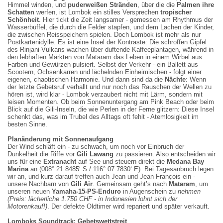
Himmel winden, und
puderweißen Stränden
, über die die
Palmen ihre
Schatten
werfen, ist Lombok ein stilles Versprechen
tropischer
Schönheit
. Hier tickt die Zeit langsamer - gemessen am Rhythmus der
Lomboks
Indonesiens
Wasserbüffel, die durch die Felder stapfen, und dem Lachen der Kinder,
Reisfelder:
Der
Scooter-
die zwischen Reisspeichern spielen. Doch Lombok ist mehr als nur
Grüne
Markteingang:
Verkehr:
Postkartenidylle. Es ist eine Insel der Kontraste: Die schroffen Gipfel
Stufen
Ein
Ein
des Rinjani-Vulkans wachen über duftende Kaffeeplantagen, während in
zum
Tor
organisiertes
den lebhaften Märkten von Mataram das Leben in einem Wirbel aus
Himmel.
ins
Chaos.
Farben und Gewürzen pulsiert. Selbst der Verkehr - ein Ballett aus
Arbeiter
Chaos.
Wer
Scootern, Ochsenkarren und lächelnden Einheimischen - folgt einer
in
Davor
sich
schattigen
ein
dem
eigenen, chaotischen Harmonie. Und dann sind da die
Nächte
: Wenn
Hüten
Meer
Strom
der letzte Gebetsruf verhallt und nur noch das Rauschen der Wellen zu
pflanzen
geparkter
hingibt
hören ist, wird klar - Lombok verzaubert nicht mit Lärm, sondern mit
im
Scooter
wie
leisen Momenten. Ob beim Sonnenuntergang am Pink Beach oder beim
knietiefen
–
ein
Blick auf die Gili-Inseln, die wie Perlen in der Ferne glitzern: Diese Insel
Wasser,
Indonesiens
Blatt
schenkt das, was im Trubel des Alltags oft fehlt - Atemlosigkeit im
während
wahre
im
der
Lebensader.
Wind,
besten Sinne.
Wind
Sie
gleitet
zarte
stehen
überraschend
Planänderung mit Sonnenaufgang
Wellen
dicht
entspannt
Der Wind schläft ein - zu schwach, um noch vor Einbruch der
über
an
durchs
Dunkelheit die Riffe vor
Gili Lawang
zu passieren. Also entscheiden wir
die
dicht,
Gewühl.
uns für eine
Extranacht
auf See und steuern direkt die
Medana Bay
Terrassen
als
Widerstand
Marina
streicht.
würden
ist
an (008° 21.8485‘ S / 116° 07.7830‘ E). Bei Tagesanbruch legen
Hier
sie
zwecklos
wir an, und kurz darauf treffen auch Jean und Jean François ein -
tickt
sich
–
unsere Nachbarn von
Gili Air
. Gemeinsam geht’s nach
Mataram
, um
die
flüsternd
aber
unseren neuen
Yamaha-15-PS-Enduro
in Augenschein zu
nehmen
Uhr
Geschichten
Anpassung
(Preis: lächerliche 1.750 CHF - in Indonesien lohnt sich der
der
erzählen.
wird
Motorenkauf!)
. Der defekte Oldtimer wird repariert und später verkauft.
Natur
Wer
mit
–
hier
flüssiger
geduldig,
durch
Fortbewegung
Lomboks Soundtrack: Gebetswettstreit