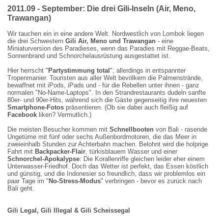
2011.09 - September: Die drei Gili-Inseln (Air, Meno,
Trawangan)
Wir tauchen ein in eine andere Welt. Nordwestlich von Lombok liegen
die drei Schwestern
Gili Air, Meno und Trawangan
- eine
Miniaturversion des Paradieses, wenn das Paradies mit Reggae-Beats,
Sonnenbrand und Schnorchelausrüstung ausgestattet ist.
Hier herrscht "
Partystimmung total
", allerdings in entspannter
Tropenmanier. Touristen aus aller Welt bevölkern die Palmenstrände,
bewaffnet mit iPods, iPads und - für die Rebellen unter ihnen - ganz
normalen "No-Name-Laptops". In den Strandrestaurants dudeln sanfte
80er- und 90er-Hits, während sich die Gäste gegenseitig ihre neuesten
Smartphone-Fotos
präsentieren. (Ob sie dabei auch fleißig auf
Facebook
liken? Vermutlich.)
Die meisten Besucher kommen mit
Schnellbooten
von Bali - rasende
Ungetüme mit fünf oder sechs Außenbordmotoren, die das Meer in
zweieinhalb Stunden zur Achterbahn machen. Belohnt wird die holprige
Fahrt mit
Backpacker-Flair
, türkisblauem Wasser und einer
Schnorchel-Apokalypse
: Die Korallenriffe gleichen leider eher einem
Unterwasser-Friedhof. Doch das Wetter ist perfekt, das Essen köstlich
und günstig, und die Indonesier so freundlich, dass wir problemlos ein
paar Tage im "
No-Stress-Modus
" verbringen - bevor es zurück nach
Bali geht.
Gili Legal, Gili Illegal & Gili Scheissegal