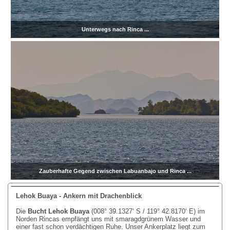
Unterwegs nach Rinca ...
Zauberhafte Gegend zwischen Labuanbajo und Rinca ...
Lehok Buaya - Ankern mit Drachenblick
Die
Bucht Lehok Buaya
(008° 39.1327‘ S / 119° 42.8170‘ E) im
Norden Rincas empfängt uns mit smaragdgrünem Wasser und
einer fast schon verdächtigen Ruhe. Unser Ankerplatz liegt zum