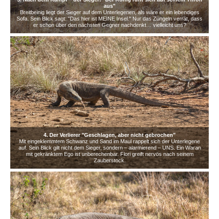
aus"
Breitbeinig liegt der Sieger auf dem Unterlegenen, als wäre er ein lebendiges
Sofa. Sein Blick sagt: "Das hier ist MEINE Insel." Nur das Züngeln verrät, dass
er schon über den nächsten Gegner nachdenkt… vielleicht uns?
4. Der Verlierer "Geschlagen, aber nicht gebrochen"
Mit eingeklemmtem Schwanz und Sand im Maul rappelt sich der Unterlegene
auf. Sein Blick gilt nicht dem Sieger, sondern – alarmierend – UNS. Ein Waran
mit gekränktem Ego ist unberechenbar. Flori greift nervös nach seinem
Zauberstock.