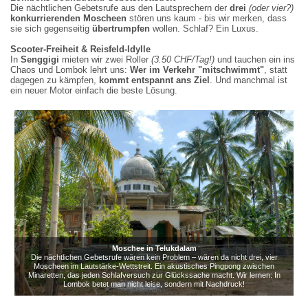
rhythmisch,
will,
belohnt.
Die nächtlichen Gebetsrufe aus den Lautsprechern der
drei
(oder vier?)
seit
muss
Die
konkurrierenden Moscheen
stören uns kaum - bis wir merken, dass
Jahrhunderten
kein
Kunst
sie sich gegenseitig
übertrumpfen
wollen. Schlaf? Ein Luxus.
gleich.
Pfadfinder
ist,
Ein
sein,
nicht
Scooter-Freiheit & Reisfeld-Idylle
lebendiges
nur
zu
In
Kunstwerk
geduldig.
führen,
Stimmungsbild:
Senggigi
mieten wir zwei Roller
(3.50 CHF/Tag!)
und tauchen ein ins
aus
Willkommen
sondern
Begegnung
Chaos und Lombok lehrt uns:
Wer im Verkehr "mitschwimmt"
, statt
Erde
im
fließen
in
dagegen zu kämpfen,
kommt entspannt ans Ziel
. Und manchmal ist
und
Verkehrspuls
zu
Lombok
ein neuer Motor einfach die beste Lösung.
Wasser.
Asiens!
lassen.
...
Moschee in Telukdalam
Die nächtlichen Gebetsrufe wären kein Problem – wären da nicht drei, vier
Moscheen im Lautstärke-Wettstreit. Ein akustisches Pingpong zwischen
Minaretten, das jeden Schlafversuch zur Glückssache macht. Wir lernen: In
Lombok betet man nicht leise, sondern mit Nachdruck!