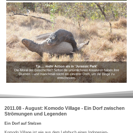
Tja … mehr Action als in 'Jurassic Park'
Die Moral der Geschichte? Selbst die urtümlichsten Kreaturen haben ihre
Dramen – und manchmal reicht ein cleverer Dreh, um die Dinge zu
entscheiden.
2011.08 - August: Komodo Village - Ein Dorf zwischen
Strömungen und Legenden
Ein Dorf auf Stelzen
Komodo Village ist wie aus dem Lehrbuch eines Indonesien-