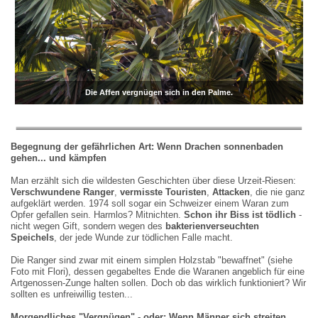
Die Affen vergnügen sich in den Palme.
Begegnung der gef
ä
hrlichen Art: Wenn Drachen
sonnen
baden
gehen... und kä
mpfen
Man erzählt sich die wildesten Geschichten über diese Urzeit-Riesen:
Verschwundene Ranger
,
vermisste Touristen
,
Attacken
, die nie ganz
aufgeklärt werden. 1974 soll sogar ein Schweizer einem Waran zum
Opfer gefallen sein. Harmlos? Mitnichten.
Schon ihr Biss ist t
ö
dlich
-
nicht wegen Gift, sondern wegen des
bakterienverseuchten
Speichels
, der jede Wunde zur tödlichen Falle macht.
Die Ranger sind zwar mit einem simplen Holzstab "bewaffnet" (siehe
Foto mit Flori), dessen gegabeltes Ende die Waranen angeblich für eine
Artgenossen-Zunge halten sollen. Doch ob das wirklich funktioniert? Wir
sollten es unfreiwillig testen...
Morgendliches
"
Vergn
ü
gen
"
-
oder: Wenn M
ä
nner sich streiten