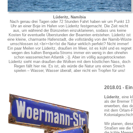
Lüderitz, Namibia
Nach genau drei Tagen oder 72 Stunden Fahrt haben wir um Punkt 13
Uhr an einer Boje im Hafen von Lüderitz festgemacht. Die Zeit reicht
aus, um während der Bürozeiten einzuklarieren, sodass uns keine
Kosten für eventuelle Überstunden der Beamten entstehen. Lüderitz ist
eine kleine, charmante Hafenstadt, die vollständig von der Namib-Wüste
umschlossen ist.<br><br>Ist die Natur wirklich perfekt? Nicht immer!
Ein paar Meilen vor Lüderitz, draußen im Meer, ist es kühl und es regnet
wegen des kalten Benguela-Stroms immer ein wenig in den ohnehin
schon wasserreichen Atlantik ;-)). Aber im völlig ausgetrockneten
Lüderitz sieht man draußen die Wolken mit dem köstlichen Nass, doch
Regen fällt hier nie. Es ist, als würde die Natur uns einen Streich
spielen – Wasser, Wasser überall, aber nicht ein Tropfen für uns!
2018.01 - Ein
Lüderitz
, eine 
als der Bremer T
erwerben, das da
mit dem Orlam-Fü
Kolonialgeschich
Wir planen, dies
Straßen wie die
die kühle Meeres