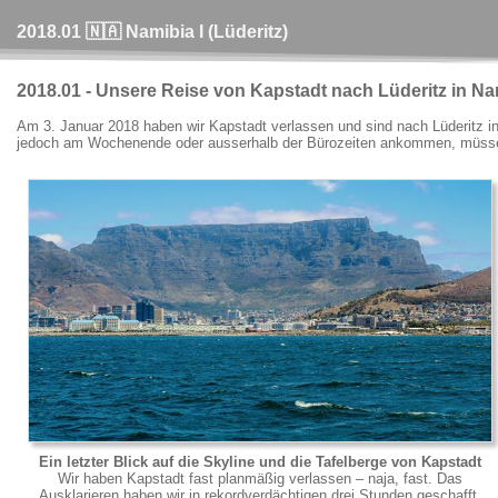
2018.01 🇳🇦 Namibia I (Lüderitz)
2018.01 - Unsere Reise von Kapstadt nach Lüderitz in Na
Am 3. Januar 2018 haben wir Kapstadt verlassen und sind nach Lüderitz in
jedoch am Wochenende oder ausserhalb der Bürozeiten ankommen, müssen 
Ein letzter Blick auf die Skyline und die Tafelberge von Kapstadt
Wir haben Kapstadt fast planmäßig verlassen – naja, fast. Das
Ausklarieren haben wir in rekordverdächtigen drei Stunden geschafft,