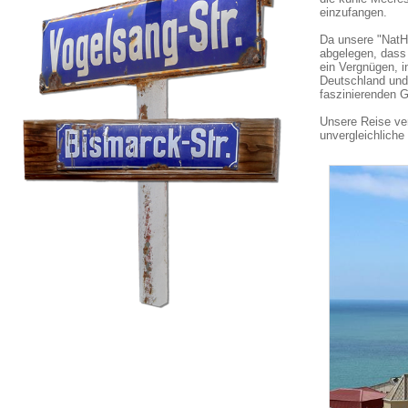
einzufangen.
Da unsere "NatHa
abgelegen, dass 
ein Vergnügen, 
Deutschland und 
faszinierenden G
Unsere Reise ver
unvergleichliche
2018 - Januar, Namibia - Teil 1