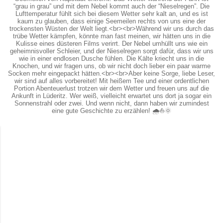
“grau in grau” und mit dem Nebel kommt auch der “Nieselregen”. Die
Lufttemperatur fühlt sich bei diesem Wetter sehr kalt an, und es ist
kaum zu glauben, dass einige Seemeilen rechts von uns eine der
trockensten Wüsten der Welt liegt.<br><br>Während wir uns durch das
trübe Wetter kämpfen, könnte man fast meinen, wir hätten uns in die
Kulisse eines düsteren Films verirrt. Der Nebel umhüllt uns wie ein
geheimnisvoller Schleier, und der Nieselregen sorgt dafür, dass wir uns
wie in einer endlosen Dusche fühlen. Die Kälte kriecht uns in die
Knochen, und wir fragen uns, ob wir nicht doch lieber ein paar warme
Socken mehr eingepackt hätten.<br><br>Aber keine Sorge, liebe Leser,
wir sind auf alles vorbereitet! Mit heißem Tee und einer ordentlichen
Portion Abenteuerlust trotzen wir dem Wetter und freuen uns auf die
Ankunft in Lüderitz. Wer weiß, vielleicht erwartet uns dort ja sogar ein
Sonnenstrahl oder zwei. Und wenn nicht, dann haben wir zumindest
eine gute Geschichte zu erzählen! 🌧️⛵️🌞