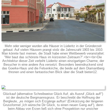
Mehr oder weniger wurden alle Häuser in Lüderitz in der Gründerzeit
gebaut. Auf vielen Häusern prangt stolz die Jahreszahl 1903 bis 1910.
Man könnte fast meinen, die Stadt habe einen Wettbewerb veranstaltet:
“Wer baut das schönste Haus im kürzesten Zeitraum?”.<br><br>Die
Architektur dieser Zeit verleiht Lüderitz einen einzigartigen Charme, der
Besucher in eine andere Ära versetzt. Besonders beeindruckend sind
das Goerke-Haus und die Felsenkirche, die beide auf dem Diamantberg
thronen und einen fantastischen Blick über die Stadt bieten12.
Glückauf (alternative Schreibweise Glück Auf; als Ausruf „Glück auf!“)
ist der deutsche Bergmannsgruss. Er beschreibt die Hoffnung der
Bergleute, „es mögen sich Erzgänge auftun“ (Einkürzung der längeren
Grussformel „Ich wünsche Dir Glück, tu einen neuen Gang auf“), denn
beim Abbau von Erzen ließ sich ohne Prospektion nur unsicher