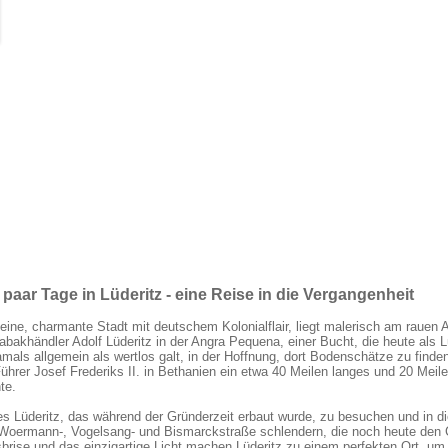
 paar Tage in Lüderitz - eine Reise in die Vergangenheit
kleine, charmante Stadt mit deutschem Kolonialflair, liegt malerisch am rauen 
abakhändler Adolf Lüderitz in der Angra Pequena, einer Bucht, die heute als L
mals allgemein als wertlos galt, in der Hoffnung, dort Bodenschätze zu finden
hrer Josef Frederiks II. in Bethanien ein etwa 40 Meilen langes und 20 Meile
te.
es Lüderitz, das während der Gründerzeit erbaut wurde, zu besuchen und in d
 Woermann-, Vogelsang- und Bismarckstraße schlendern, die noch heute den 
brise und das einzigartige Licht machen Lüderitz zu einem perfekten Ort, um