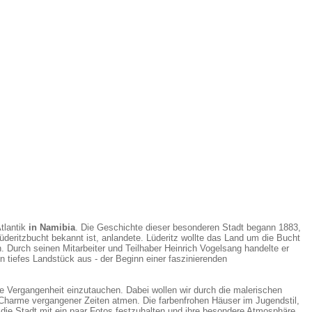
Atlantik
in Namibia
. Die Geschichte dieser besonderen Stadt begann 1883,
üderitzbucht bekannt ist, anlandete. Lüderitz wollte das Land um die Bucht
. Durch seinen Mitarbeiter und Teilhaber Heinrich Vogelsang handelte er
n tiefes Landstück aus - der Beginn einer faszinierenden
ie Vergangenheit einzutauchen. Dabei wollen wir durch die malerischen
Charme vergangener Zeiten atmen. Die farbenfrohen Häuser im Jugendstil,
 die Stadt mit ein paar Fotos festzuhalten und ihre besondere Atmosphäre