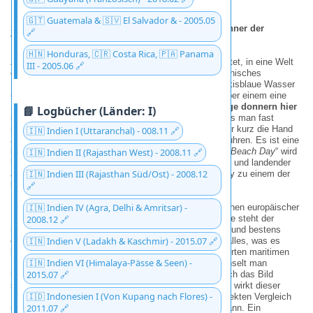
🇬🇹 Guatemala & 🇸🇻 El Salvador & - 2005.05
Simson Bay: Zwischen t
ü
rkiser Idylle und dem Donner der
🔗
Triebwerke
🇭🇳 Honduras, 🇨🇷 Costa Rica, 🇵🇦 Panama
Zwei Wochen in der
Simson Bay
zu verbringen bedeutet, in eine Welt
III - 2005.06 🔗
einzutauchen, in der karibische Gelassenheit und technisches
Spektakel Hand in Hand gehen. Während man das türkisblaue Wasser
und den goldenen Sand geniesst, bietet der Himmel über einem eine
Show, die man so schnell nicht vergisst. Die
Flugzeuge donnern hier
📘 Logbücher (Länder: I)
in einer derart geringen H
ö
he
ü
ber den Strand
, dass man fast
meinen könnte, die Surfer in der Brandung müssten nur kurz die Hand
🇮🇳 Indien I (Uttaranchal) - 008.11 🔗
ausstrecken, um die Fahrwerke der Maschinen zu berühren. Es ist eine
bizarre, aber faszinierende Mischung: Der klassische „
🇮🇳 Indien II (Rajasthan West) - 2008.11 🔗
Beach Day
“ wird
hier ganz ohne Aufpreis durch das Adrenalin startender und landender
🇮🇳 Indien III (Rajasthan Süd/Ost) - 2008.12
Jets aufgewertet – ein Schauspiel, das die Simson Bay zu einem der
lebendigsten Ankerplätze der Insel macht.
🔗
🇮🇳 Indien IV (Agra, Delhi & Amritsar) -
Die Insel selbst ist ein spannendes Experiment in Sachen europäischer
Nachbarschaft mitten in der Karibik. Auf der einen Seite steht der
2008.12 🔗
holl
ä
ndische Teil
, der sich uns als äusserst lebendig und bestens
🇮🇳 Indien V (Ladakh & Kaschmir) - 2015.07 🔗
organisiert präsentierte. Hier findet das Touristenherz alles, was es
begehrt – von quirligen Strandbars bis hin zu gut sortierten maritimen
🇮🇳 Indien VI (Himalaya-Pässe & Seen) -
Basaren, in denen man wunderbar stöbern kann. Wechselt man
2015.07 🔗
hingegen die Seite zum
franz
ö
sischen Teil
, ändert sich das Bild
spürbar. Charme mag vorhanden sein, doch insgesamt wirkt dieser
🇮🇩 Indonesien I (Von Kupang nach Flores) -
Bereich der Insel eher wie der kleine Bruder, der im direkten Vergleich
2011.07 🔗
mit der holländischen Effizienz nicht ganz mithalten kann. Ein