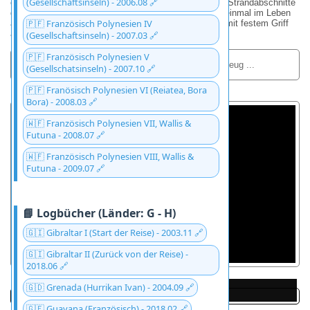
(Gesellschaftsinseln) - 2006.08 🔗
einem der wohl fotogensten und gleichzeitig lautesten Strandabschnitte
der Welt macht. Ein Spektakel, das man mindestens einmal im Leben
🇵🇫 Französisch Polynesien IV
aus der ersten Reihe erlebt haben muss – am besten mit festem Griff
am Sonnenschirm und einer Kamera in der Hand.
(Gesellschaftsinseln) - 2007.03 🔗
🇵🇫 Französisch Polynesien V
Nathalie, 20 oder 30 Meter unter dem Flugzeug ...
(Gesellschatsinseln) - 2007.10 🔗
🇵🇫 Franösisch Polynesien VI (Reiatea, Bora
Bora) - 2008.03 🔗
🇼🇫 Französisch Polynesien VII, Wallis &
Futuna - 2008.07 🔗
🇼🇫 Französisch Polynesien VIII, Wallis &
Futuna - 2009.07 🔗
📘 Logbücher (Länder: G - H)
🇬🇮 Gibraltar I (Start der Reise) - 2003.11 🔗
🇬🇮 Gibraltar II (Zurück von der Reise) -
2018.06 🔗
🇬🇩 Grenada (Hurrikan Ivan) - 2004.09 🔗
Die Bar direkt vor der Landepiste.
AA - American Ariways
US Ariways
Air France
🇬🇫 Guayana (Französisch) - 2018.02 🔗