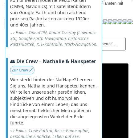
kombinieren moderne Vektorkarten
demütig zu sein und den unbändigen Kräften unseres Planeten mit
(CM93, Navionics) mit Satellitenbildern
tiefstem Respekt zu begegnen.
von Google Earth und überraschend
präzisen Rasterkarten aus den 1920er
und 40er Jahren.
👀 Fokus: OpenCPN, Radar-Overlay (Lowrance
3G), Google Earth Navigation, historische
Rasterkarten, XTE-Kontrolle, Track-Navigation.
Wir fliegen mit dem Helikopter zur Insel "Montserrat" ...
👥 Die Crew – Nathalie & Hanspeter
Zur Crew 🔗
Wer steckt hinter der NatHape? Lernen
Sie uns, Nathalie und Hanspeter, kennen.
Wir teilen unsere sehr persönlichen,
subjektiven und oft humorvollen
Eindrücke von einem Leben, das uns
meist fernab hektischer Metropolen in
die abgelegensten Winkel der Erde
führte.
👀 Fokus: Crew-Porträt, Reise-Philosophie,
persönliche Einblicke, Leben auf See.