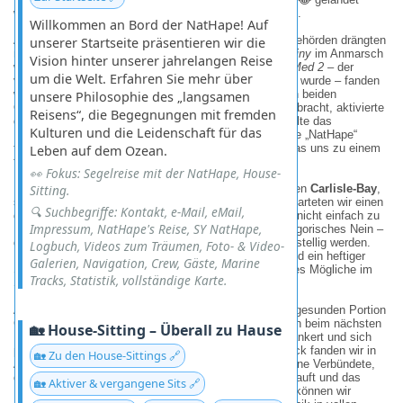
waren und der eigentliche Zollhafen ganz woanders lag.
Willkommen an Bord der NatHape! Auf
Also hiess es: Kommando zurück und Neustart. Die Behörden drängten
unserer Startseite präsentieren wir die
nun über Funk zur Eile, da die gewaltige
Carnival Destiny
im Anmarsch
Vision hinter unserer jahrelangen Reise
war. Dank der ritterlichen Hilfe des Kapitäns der
Club Med 2
– der
um die Welt. Erfahren Sie mehr über
vermutlich von Nathalies charmantem Akzent erweicht wurde – fanden
wir schliesslich den korrekten Liegeplatz zwischen den beiden
unsere Philosophie des „langsamen
Ozeanriesen. Doch kaum hatten wir uns in Position gebracht, aktivierte
Reisens“, die Begegnungen mit fremden
der Kreuzfahrt-Koloss seine Bugstrahler und verwandelte das
Kulturen und die Leidenschaft für das
Hafenbecken in einen reissenden Hexenkessel. Unsere „NatHape“
tanzte wie eine Nussschale in der Waschmaschine, was uns zu einem
Leben auf dem Ozean.
fluchtartigen Rückzug zwang.
👀 Fokus: Segelreise mit der NatHape, House-
Nach einem kurzen Verschnaufpause in der malerischen
Sitting.
Carlisle-Bay
,
stilecht untermalt von einem tropischen Regenguss, starteten wir einen
🔍 Suchbegriffe: Kontakt, e-Mail, eMail,
diplomatischen Versuch: Könnten wir die Formalitäten nicht einfach zu
Impressum, NatHape's Reise, SY NatHape,
Fuss erledigen? Die Antwort der Beamten war ein kategorisches Nein –
das Schiff müsse zwingend im Deepwater Harbour vorstellig werden.
Logbuch, Videos zum Träumen, Foto- & Video-
Dort erwarteten uns eine unnachgiebige Steinmauer und ein heftiger
Galerien, Navigation, Crew, Gäste, Marine
Schwell, der klarmachte, dass die Hafenplaner hier alles Mögliche im
Tracks, Statistik, vollständige Karte.
Sinn hatten, nur keine empfindlichen Segelboote.
Am Ende haben wir den Behörden-Marathon mit einer gesunden Portion
Galgenhumor überstanden und dabei gelernt, dass man beim nächsten
🏡 House-Sitting – Überall zu Hause
Mal wohl am besten direkt zwischen den Luxuslinern ankert und sich
per Beiboot zur einzigen Leiter durchschlägt. Zum Glück fanden wir in
🏡 Zu den House-Sittings 🔗
Annik und Jean-Yves von der „Zig Zag“ schnell erfahrene Verbündete,
die uns zeigten, wie man auf Barbados entspannt einkauft und das
🏡 Aktiver & vergangene Sits 🔗
Leben geniesst. Jetzt, wo der Papierkram erledigt ist, können wir