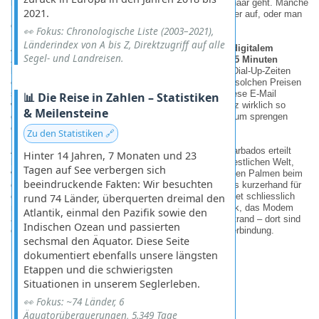
bewundert zumindest, wenn es um das eigene Haupthaar geht. Manche
2021.
Experimente hebt man sich lieber für ruhigere Gewässer auf, oder man
greift am Ende doch selbst zur Küchenschere.
👀 Fokus: Chronologische Liste (2003–2021),
Länderindex von A bis Z, Direktzugriff auf alle
Ähnlich abenteuerlich gestaltete sich die Suche nach
digitalem
Segel- und Landreisen.
Anschluss
. Stolze zwei US-Dollar für gerade einmal
15 Minuten
Internet
lassen einen schmerzhaft an die guten alten Dial-Up-Zeiten
erinnert fühlen, nur eben mitten im
WiFi-Zeitalter
. Bei solchen Preisen
stellt man sich plötzlich existenzielle Fragen: Muss diese E-Mail
📊 Die Reise in Zahlen – Statistiken
wirklich heute raus? Und ist das neueste Video im Netz wirklich so
& Meilensteine
dringend, dass es das Budget einer ganzen Flasche Rum sprengen
darf? Die Antwort fiel uns meistens ziemlich leicht.
Zu den Statistiken 🔗
Am Ende ist das ohnehin die beste Lektion, die uns Barbados erteilt
Hinter 14 Jahren, 7 Monaten und 23
hat: Wer braucht schon einen Highspeed-Zugang zur restlichen Welt,
Tagen auf See verbergen sich
wenn man stattdessen in der Hängematte dösen und den Palmen beim
beeindruckende Fakten: Wir besuchten
gemütlichen Wachsen zuschauen kann? Wir haben uns kurzerhand für
das „Offline-Modell“ entschieden, denn die Karibik wartet schliesslich
rund 74 Länder, überquerten dreimal den
nicht auf Status-Updates. Die Schere bleibt im Schrank, das Modem
Atlantik, einmal den Pazifik sowie den
aus, und wir machen uns lieber auf den Weg an den Strand – dort sind
Indischen Ozean und passierten
die Wellen sowieso viel beständiger als jede Internetverbindung.
sechsmal den Äquator. Diese Seite
🌴
Weiter geht’s
- an den Strand
!
🌴
dokumentiert ebenfalls unsere längsten
Etappen und die schwierigsten
Situationen in unserem Seglerleben.
👀 Fokus: ~74 Länder, 6
Äquatorüberquerungen, 5.349 Tage