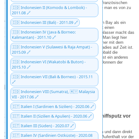
schwacher Trost bleibt jedoch: Die
Croissants
auf der französischen
🇮🇩 Indonesien II (Komodo & Lombok) -
Seite schmecken glücklicherweise immer noch so, wie man es von zu
2011.08 🔗
Hause gewohnt ist.
🇮🇩 Indonesien III (Bali) - 2011.09 🔗
Was unser
Leben an Bord
betrifft, hat sich die Simson Bay als ein
nahezu perfekter Ankerplatz erwiesen. Die Bucht bietet einen
🇮🇩 Indonesien IV (Java & Borneo:
hervorragenden Halt im Grund und das flache, ruhige Wasser macht das
Kalimantan) - 2011.10 🔗
tägliche Leben auf der „NatHape“ äusserst angenehm. Man liegt hier
ideal, um die Vorzüge der Insel voll auszukosten – immer mit dem
🇮🇩 Indonesien V (Sulawesi & Raja Ampat) -
beruhigenden Wissen im Hinterkopf, dass dies ein Paradies auf Zeit ist.
2015.09 🔗
Denn so sicher man hier auch ankert, eines ist klar: Sobald die
Hurrikan-Saison näher rückt, sollte man sich schleunigst ein anderes
🇮🇩 Indonesien VI (Wakatobi & Buton) -
Plätzchen suchen. Doch bis dahin geniessen wir das Donnern der
2015.10 🔗
Flieger und das sanfte Schaukeln in einer der wohl
aussergewöhnlichsten Buchten der Karibik.
🇮🇩 Indonesien VII (Bali & Borneo) - 2015.11
🔗
🇮🇩 Indonesien VIII (Sumatra), 🇲🇾 Malaysia
VII - 2017.06 🔗
🇮🇹 Italien I (Sardinien & Sizilien) - 2020.06 🔗
2004.04 -
🇮🇹 Italien II (Sizilien & Apulien) - 2020.06 🔗
Kurs Guadeloupe: Zwischen Schiffsputz vor
St. Kitts und dem grossen Wiedersehen
🇮🇹 Italien III (Süden) - 2020.07 🔗
Ankern, das
Unterwasserschiff gr
ü
ndlich schrubben
und dann direkt
🇮🇹 Italien IV (Sardinien Ostküste) - 2020.08
weiter zum nächsten Ziel – so lässt sich unser kurzer Aufenthalt vor der