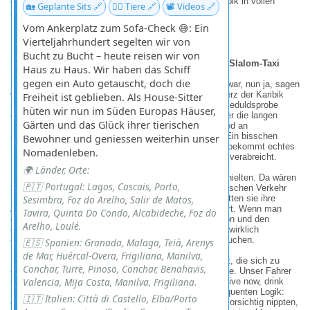
endlich das tun, wofür wir hergekommen sind: die Karibik in vollen
🏡 Geplante Sits 🔗
🐕‍🦺 Tiere 🔗
📽️ Videos 🔗
Zügen auskosten.
Vom Ankerplatz zum Sofa-Check 😅: Ein
Vierteljahrhundert segelten wir von
Bucht zu Bucht – heute reisen wir von
Bridgetown: Zwischen Duty-Free-Einerlei und dem Slalom-Taxi
Haus zu Haus. Wir haben das Schiff
gegen ein Auto getauscht, doch die
Unser erster Eindruck von der
Hauptstadt Barbados
’ war, nun ja, sagen
wir: bescheiden. Wer das pulsierende, authentische Herz der Karibik
Freiheit ist geblieben. Als House-Sitter
sucht, wird in
Bridgetown
erst einmal auf eine harte Geduldsprobe
hüten wir nun im Süden Europas Häuser,
gestellt. Statt exotischem Inselflair dominieren hier eher die langen
Gärten und das Glück ihrer tierischen
Schlangen der Kreuzfahrttouristen, die in Reih und Glied an
austauschbaren Souvenirständen vorbeimarschieren. Ein bisschen
Bewohner und geniessen weiterhin unser
taten uns die Leute fast leid – wer hier von Bord geht, bekommt echtes
Nomadenleben.
Karibik-Feeling nur in extrem homöopathischen Dosen verabreicht.
🌍 Länder, Orte:
Es gab jedoch ein paar Lichtblicke, die uns bei Laune hielten. Da wären
🇵🇹 Portugal: Lagos, Cascais, Porto,
zum Beispiel die örtlichen Polizistinnen, die den chaotischen Verkehr
mit einer derart
Sesimbra, Foz do Arelho, Salir de Matos,
militärischen Präzision
regelten, als hätten sie ihre
Ausbildung heimlich bei der Schweizer Garde absolviert. Wenn man
Tavira, Quinta Do Condo, Alcabideche, Foz do
genau hinschaut, entdeckt man zwischen all dem Beton und den
Arelho, Loulé.
glitzernden Duty-Free-Shops auch hin und wieder eine wirklich
charmante Ecke, aber man muss schon sehr gezielt suchen.
🇪🇸 Spanien: Granada, Malaga, Teià, Arenys
de Mar, Huércal-Overa, Frigiliana, Manilva,
Richtig kurios wurde es dann bei unserer Inselrundfahrt, die sich zu
Conchar, Turre, Pinoso, Conchar, Benahavis,
einer völlig unerwarteten Unterhaltungsshow entwickelte. Unser Fahrer
Valencia, Mija Costa, Manilva, Frigiliana.
schien nämlich ein glühender Anhänger des Mottos „Drive now, drink
now“ zu sein. Seine Routenplanung folgte einer konsequenten Logik:
🇮🇹 Italien: Città di Castello, Elba/Porto
direkt zur nächsten Rum-Brennerei. Während wir dort vorsichtig nippten,