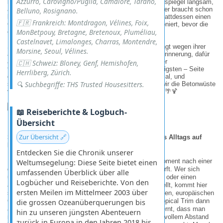
Azzurro, Carovigno/Puglia, Camaiore, Tarano,
konnten wir live mitverfolgen, wie sich sein Blutalkoholspiegel langsam,
aber sicher dem Tankinhalt des Wagens angleichte. Wer braucht schon
Belluno, Rosignano.
klassische, atemberaubende Aussichten, wenn man stattdessen einen
🇫🇷 Frankreich: Montdragon, Vélines, Foix,
Chauffeur hat, der die Schlangenlinien bereits perfektioniert, bevor die
MonBetpouy, Bretagne, Bretenoux, Pluméliau,
eigentliche Verkostung überhaupt begonnen hat?
Castelnavet, Limalonges, Charras, Montendre,
So bleibt uns Barbados’ Hauptstadt zwar nicht unbedingt wegen ihrer
Morsine, Seoul, Vélines.
architektonischen Schönheit oder kulturellen Tiefe in Erinnerung, dafür
aber wegen einer Taxifahrt, die uns die Karibik von ihrer
🇨🇭 Schweiz: Bloney, Genf, Hemishofen,
feuchtfröhlichsten – wenn auch fahrtechnisch fragwürdigsten – Seite
Herrliberg, Zürich.
gezeigt hat. Ein unvergessliches Erlebnis war es allemal, und
🔍 Suchbegriffe: THS Trusted Housesitters.
spätestens nach dem dritten Rum-Stopp sahen auch wir die Betonwüste
von Bridgetown in einem deutlich freundlicheren Licht.
🌴🍹
📖 Reiseberichte & Logbuch-
Übersicht
Zur Übersicht 🔗
Schere, Funkloch und Karibik-Flair: Die T
ü
cken des Alltags auf
Barbados
Entdecken Sie die Chronik unserer
Ein
Friseurbesuch in Bridgetown
klingt im ersten Moment nach einer
Weltumsegelung: Diese Seite bietet einen
guten Idee bis man einen Blick in die Schaufenster wirft. Wer sich
umfassenden Überblick über alle
unter einer „
karibischen Frisur
kunstvolle
Rastalocken
oder einen
Logbücher und Reiseberichte. Von den
architektonisch anspruchsvollen Hochglanz-Bob vorstellt, kommt hier
ersten Meilen im Mittelmeer 2003 über
sicher voll auf seine Kosten. Für unseren eher schlichten, europäischen
Geschmack war die Aussicht auf einen spontanen „Tropical Trim dann
die grossen Ozeanüberquerungen bis
aber doch ein wenig zu gewagt. Wir haben schnell gelernt, dass man
hin zu unseren jüngsten Abenteuern
manche kulturellen Eigenheiten am besten mit respektvollem Abstand
zurück in Europa in den Jahren 2018 bis