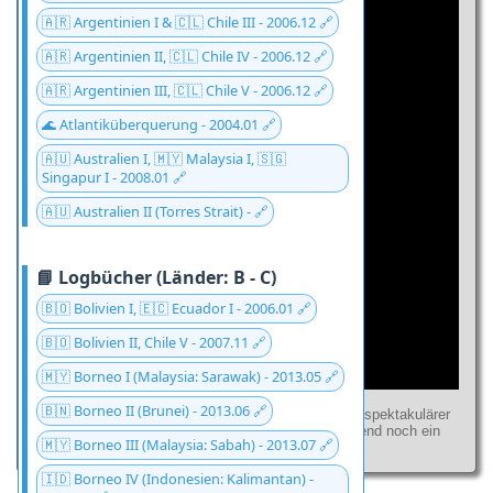
🇦🇷 Argentinien I & 🇨🇱 Chile III - 2006.12 🔗
🇦🇷 Argentinien II, 🇨🇱 Chile IV - 2006.12 🔗
🇦🇷 Argentinien III, 🇨🇱 Chile V - 2006.12 🔗
🌊 Atlantiküberquerung - 2004.01 🔗
🇦🇺 Australien I, 🇲🇾 Malaysia I, 🇸🇬
Singapur I - 2008.01 🔗
🇦🇺 Australien II (Torres Strait) - 🔗
📘 Logbücher (Länder: B - C)
🇧🇴 Bolivien I, 🇪🇨 Ecuador I - 2006.01 🔗
🇧🇴 Bolivien II, Chile V - 2007.11 🔗
🇲🇾 Borneo I (Malaysia: Sarawak) - 2013.05 🔗
🇧🇳 Borneo II (Brunei) - 2013.06 🔗
Der Flughafen von Saint Barthelemy, nicht minder spektakulärer
als der Flughafen in St. Martin. Dazu rechtsstehend noch ein
🇲🇾 Borneo III (Malaysia: Sabah) - 2013.07 🔗
Video aus youtube.com.
🇮🇩 Borneo IV (Indonesien: Kalimantan) -