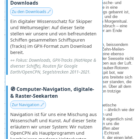
Downloads
begrub er die
Hauptstadt Plymouth
unter gewaltigen Asche- und
Schlammreisen und verwandelte die gesamte Südhälfte in eine
Zu den Downloads 🔗
unbewohnbare Geisterzone. Dass die Gefahr keineswegs gebannt ist,
spürt man an jedem Tag: Der Berg rumort unaufhörlich, und die
Ein digitaler Wissensschatz für Skipper
Warnmeldungen über Seefunk gehören hier zum festen Morgenritual.
Erst letzten Mittwoch gab es wieder einen kleineren Ausbruch – eine
und Weltumsegler: Auf dieser Seite
fast schon höfliche Erinnerung der Natur daran, wer hier am Ende
stellen wir unsere und von befreundeten
wirklich das Sagen hat.
Schiffen gesammelten Schiffspuren
Da uns eine Umsegelung aufgrund veralteter Seekarten, beissendem
(Tracks) im GPX-Format zum Download
Schwefelgeruch über dem Wasser und einer strengen Zehn-Meilen-
bereit.
Sperrzone schlicht zu riskant erschien, hatte Nathalie eine ebenso
glorreiche wie abenteuerliche Idee: Wenn wir uns von der Seeseite nicht
👀 Fokus: Downloads, GPX-Tracks (NatHape &
nähern können, betrachten wir das brodelnde Inferno eben aus der Luft.
diverser Schiffe), Routen für Google
Kurzerhand tauschten wir unsere Segel gegen Hubschrauber-Rotoren
Earth/OpenCPN, Segelstrecken 2011–2021.
und hoben ab. Der Anblick, der sich uns aus dem Cockpit bot, war
zutiefst faszinierend und beklemmend zugleich. Unter uns breitete sich
eine halb versunkene Welt aus, in der einst stolze Häuser standen, die
nun von erstarrten Schlammströmen verschluckt wurden. Über all dem
🧭 Computer-Navigation, digitale-
thront der rauchende Krater, der eine düstere, fast schon trotzige
& Raster-Seekarten
Präsenz ausstrahlt.
Zur Navigation 🔗
Vulkane üben auf uns Segler eine seltsame, fast magnetische
Faszination aus. Vielleicht liegt es daran, dass sie uns – ähnlich wie der
Navigation ist für uns eine Mischung aus
weite Ozean – sehr deutlich vor Augen führen, wie klein und
unbedeutend wir Menschen im grossen Gefüge der Welt eigentlich sind.
Wissenschaft und Kunst. Auf dieser Seite
Orte wie Montserrat, der Stromboli oder der Ätna zeigen uns die
erläutern wir unser System: Wir nutzen
gewaltige Dualität der Erde: Sie zerstören radikal, schaffen aber
OpenCPN als Hauptprogramm und
gleichzeitig neues Land und verändern die Geografie in Echtzeit.
Montserrat ist lebendige Geologie im Zeitraffer – ein Ort, der einen lehrt,