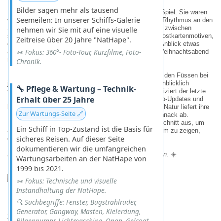
Bilder sagen mehr als tausend
Die Wellen spielten dabei ihr ganz eigenes, perfektes Spiel. Sie waren
Seemeilen: In unserer Schiffs-Galerie
weder zu wild noch zu zahm, sondern rollten in einem Rhythmus an den
Strand, der genau richtig war für ein erfrischendes Bad zwischen
nehmen wir Sie mit auf eine visuelle
schattenspendenden Palmen und diesen unzähligen Postkartenmotiven,
Zeitreise über 20 Jahre "NatHape".
die uns hier an jeder Ecke begegnen. Wer an diesem Anblick etwas
👀 Fokus: 360°- Foto-Tour, Kurzfilme, Foto-
auszusetzen hat, der findet wahrscheinlich auch am Weihnachtsabend
noch ein Haar in der Suppe.
Chronik.
Der Sand ist so fein wie Puderzucker und schmeichelt den Füssen bei
jedem Schritt, während das glasklare Meer einen augenblicklich
🔧 Pflege & Wartung – Technik-
vergessen lässt, wie teuer das Internet oder wie kompliziert der letzte
Erhalt über 25 Jahre
Behördengang war. Hier draussen braucht es keine App-Updates und
keine komplizierte Technik, um glücklich zu sein – die Natur liefert ihre
Zur Wartungs-Seite 🔗
Perfektion völlig kostenlos und ohne jeden Schnickschnack ab.
Manchmal reicht eben ein einziger perfekter Strandabschnitt aus, um
Ein Schiff in Top-Zustand ist die Basis für
alle Anstrengungen der Reise zu rechtfertigen und einem zu zeigen,
sicheres Reisen. Auf dieser Seite
dass man genau am richtigen Ort angekommen ist.
dokumentieren wir die umfangreichen
Manchmal reicht ein Strand, um alles richtig zu machen.
☀️
Wartungsarbeiten an der NatHape von
1999 bis 2021.
👀 Fokus: Technische und visuelle
Instandhaltung der NatHape.
🔍 Suchbegriffe: Fenster, Bugstrahlruder,
Generator, Gangway, Masten, Kielerdung,
2004.03 - Martinique
Bilgenpumpr, Lichtmaschine, Onan, Gelcoat