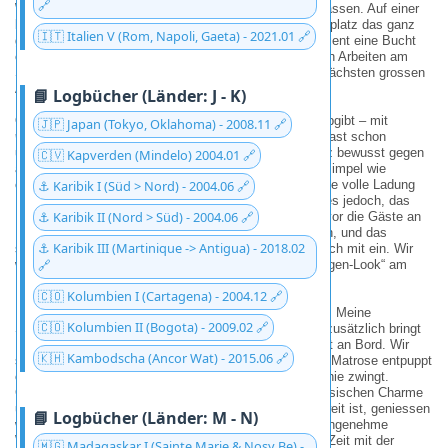
🔗
Westk
ü
ste von St. Kitts
wohl am besten zusammenfassen. Auf einer
langen Reise lernt man schnell, dass nicht jeder Ankerplatz das ganz
🇮🇹 Italien V (Rom, Napoli, Gaeta) - 2021.01 🔗
grosse Besichtigungsprogramm erfordert; manchmal dient eine Bucht
einfach als perfekte, ruhige Kulisse für die notwendigen Arbeiten am
Schiff oder als entspannte Pause auf dem Weg zum nächsten grossen
Abenteuer.
📘 Logbücher (Länder: J - K)
Obwohl der Strand hier ein echtes
Postkartenmotiv
abgibt – mit
🇯🇵 Japan (Tokyo, Oklahoma) - 2008.11 🔗
weiss
em Sand
,
sanft wiegenden Palmen
und diesem fast schon
unwirklich
t
ü
rkisfarbenen Wasser
– haben wir uns ganz bewusst gegen
🇨🇻 Kapverden (Mindelo) 2004.01 🔗
ausgiebige Landgänge entschieden. Der Grund ist so simpel wie
erfreulich: Wir erwarten bald Besuch und sparen uns die volle Ladung
⚓ Karibik I (Süd > Nord) - 2004.06 🔗
Entdeckergeist lieber für Guadeloupe auf. Vorher galt es jedoch, das
⚓ Karibik II (Nord > Süd) - 2004.06 🔗
Bootspflegeprogramm konsequent durchzuziehen. Bevor die Gäste an
Bord kommen, muss die „NatHape“ schliesslich blitzen, und das
⚓ Karibik III (Martinique -> Antigua) - 2018.02
schliesst den Bereich unter der Wasserlinie ausdrücklich mit ein. Wir
🔗
wollen ja schliesslich nicht mit einem ungepflegten „Algen-Look“ am
Rumpf zum Familienempfang aufkreuzen.
🇨🇴 Kolumbien I (Cartagena) - 2004.12 🔗
Die Vorfreude auf das bevorstehende Treffen ist gross: Meine
🇨🇴 Kolumbien II (Bogota) - 2009.02 🔗
Schwester und ihr Mann werden zu uns stossen, und zusätzlich bringt
Nathalies Neffe eine ordentliche Portion Jugendflair mit an Bord. Wir
🇰🇭 Kambodscha (Ancor Wat) - 2015.06 🔗
sind schon sehr gespannt, ob er sich als waschechter Matrose entpuppt
oder ob ihn die karibische Dünung erst einmal in die Knie zwingt.
Guadeloupe wartet jedenfalls schon mit seinem französischen Charme
und den markanten Basaltklippen auf uns. Bis es so weit ist, geniessen
📘 Logbücher (Länder: M - N)
wir die letzten ruhigen Stunden vor St. Kitts und das angenehme
Wissen, dass bald frischer Proviant und eine lebhafte Zeit mit der
🇲🇬 Madagaskar I (Sainte Marie & Nosy Be) -