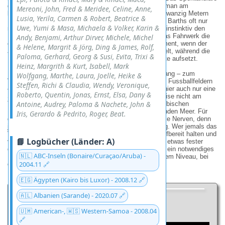
daran ist die unmittelbare Nähe zum Boden: Während man am
Mereoni, John, Fred & Meridee, Celine, Anne,
berühmten
Maho Beach auf St. Martin
noch in etwa zwanzig Metern
Lusia, Yerila, Carmen & Robert, Beatrice &
Höhe über die Köpfe hinweggleitet, sind es hier auf St. Barths oft nur
Uwe, Yumi & Masa, Michaela & Volker, Karin &
mickrige fünf bis acht Meter. Man zieht als Zuschauer instinktiv den
Kopf ein, gerade so, als wolle man verhindern, dass das Fahrwerk die
Andy, Benjami, Arthur Dirver, Michele, Michel
eigene Sonnencreme touchiert. Es ist ein bizarrer Moment, wenn der
& Helene, Margrit & Jörg, Ding & James, Rolf,
Jetwind den Strandbesuchern die Handtücher wegwirbelt, während die
Paloma, Gerhard, Georg & Susi, Evita, Trixi &
Maschine nur einen Wimpernschlag später auf der Piste aufsetzt.
Heinz, Margrith & Kurt, Isabell, Mark
Die gesamte Landebahn ist gerade einmal 640 Meter lang – zum
Wolfgang, Marthe, Laura, Joelle, Heike &
Vergleich: Das ist kaum mehr als die Länge von sechs Fussballfeldern
Steffen, Richi & Claudia, Wendy, Veronique,
– und bietet absolut keinen Spielraum für Fehler. Wer hier auch nur eine
Roberto, Quentin, Jonas, Ernst, Elsa, Dany &
Sekunde zu spät in die Eisen steigt, beendet seine Reise nicht am
Antoine, Audrey, Paloma & Nachete, John &
Terminal, sondern nimmt unfreiwillig ein Bad in der karibischen
Brandung, denn die Piste endet unmittelbar am glitzernden Meer. Für
Iris, Gerardo & Pedrito, Roger, Beat.
die Piloten bedeutet das: volle Konzentration und starke Nerven, denn
jede Landung ist ein kleiner Krimi mit offenem Ausgang. Wer jemals das
Vergnügen hat, hier einzufliegen, sollte die Kamera griffbereit halten und
📘 Logbücher (Länder: A)
vielleicht vorsichtshalber das Schwimmwesten-Kissen etwas fester
drücken. Auf St. Barths ist die Landung eben nicht nur ein notwendiges
🇳🇱 ABC-Inseln (Bonaire/Curaçao/Aruba) -
Übel des Transports, sondern Unterhaltung auf höchstem Niveau, bei
2004.11 🔗
der man die Gänsehaut gratis mitgeliefert bekommt.
🇪🇬 Ägypten (Kairo bis Luxor) - 2008.12 🔗
🇦🇱 Albanien (Sarande) - 2020.07 🔗
🇺🇲 American-, 🇼🇸 Western-Samoa - 2008.04
🔗