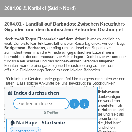
2004.06 ⚓ Karibik I (Süd > Nord)
2004.01 -
Landfall auf Barbados: Zwischen Kreuzfahrt-
Giganten und dem karibischen Behörden-Dschungel
Nach
zwölf Tagen Einsamkeit auf dem Atlantik
war es endlich so
weit: Der erste
Karibik-Landfall
unserer Reise lag direkt vor dem Bug.
Bridgetown
,
Barbados
, empfing uns als Insel der Superlative –
zumindest wenn man die Armada an
gigantischen Luxuslinern
betrachtete, die dort imposant vor Anker lagen. Doch bevor wir uns dem
türkisblauen Wasser und den schneeweissen Stränden hingeben
konnten, wartete eine ganz eigene Herausforderung auf uns: der
offizielle Einklarierungs-Tango mit den lokalen Behörden.
Pünktlich zur Geisterstunde gegen fünf Uhr morgens erreichten wir den
Hafen. Dass solche Ankünfte bei uns bevorzugt im Stockdunkeln
stattfinden, gehört wohl zum ungeschriebenen Gesetz des
📖 Index durchsuchen
Seglerdaseins. Unsere Chef-Funkerin Nathalie nahm pflichtbewusst
Kontakt mit der Zollbehörde auf, was zu einem höchst denkwürdigen
Dialog führte. Das Englisch am anderen Ende der Leitung war derart
↑
↓
karibisch entspannt und eingefärbt, dass wir kurzzeitig zweifelten, ob
wir überhaupt am richtigen Ort gelandet waren. Die erste Hafeneinfahrt
0 Treffer
erwies sich zudem als schmaler als eine Sardinenbüchse und hielt als
besonderes „Willkommens-Gruss“ auch noch ein halb versunkenes
🏠 NatHape – Startseite
Wrack bereit. Trotz aller Widrigkeiten manövrierten wir die „NatHape“
souverän an eine ölige Kaimauer, nur um von einem freundlichen
Zur Startseite 🔗
Einheimischen zu erfahren, dass wir im
Fischerhafen
😂
gelandet