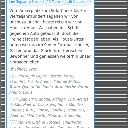
🏡 Geplante Sits 🔗
🐕‍🦺 Tiere 🔗
📽️ Videos 🔗
Vom Ankerplatz zum Sofa-Check 😅: Ein
Vierteljahrhundert segelten wir von
Bucht zu Bucht – heute reisen wir von
Haus zu Haus. Wir haben das Schiff
gegen ein Auto getauscht, doch die
Freiheit ist geblieben. Als House-Sitter
hüten wir nun im Süden Europas Häuser,
Gärten und das Glück ihrer tierischen
Bewohner und geniessen weiterhin unser
Nomadenleben.
🌍 Länder, Orte:
🇵🇹 Portugal: Lagos, Cascais, Porto,
Sesimbra, Foz do Arelho, Salir de Matos,
Tavira, Quinta Do Condo, Alcabideche, Foz do
Arelho, Loulé.
🇪🇸 Spanien: Granada, Malaga, Teià, Arenys
de Mar, Huércal-Overa, Frigiliana, Manilva,
Conchar, Turre, Pinoso, Conchar, Benahavis,
Valencia, Mija Costa, Manilva, Frigiliana.
🇮🇹 Italien: Città di Castello, Elba/Porto
Azzurro, Carovigno/Puglia, Camaiore, Tarano,