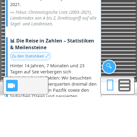
2021.
👀 Fokus: Chronologische Liste (2003–2021),
Länderindex von A bis Z, Direktzugriff auf alle
Segel- und Landreisen.
📊 Die Reise in Zahlen – Statistiken
& Meilensteine
Zu den Statistiken 🔗
🔍
Hinter 14 Jahren, 7 Monaten und 23
Tagen auf See verbergen sich
beeindruckende Fakten: Wir besuchten
rund 74 Länder, überquerten dreimal den
Atlantik, einmal den Pazifik sowie den
Indischen Ozean und passierten
sechsmal den Äquator. Diese Seite
dokumentiert ebenfalls unsere längsten
Etappen und die schwierigsten
Situationen in unserem Seglerleben.
👀 Fokus: ~74 Länder, 6
Äquatorüberquerungen, 5.349 Tage