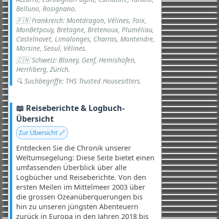
Belluno, Rosignano.
🇫🇷 Frankreich: Montdragon, Vélines, Foix,
MonBetpouy, Bretagne, Bretenoux, Pluméliau,
Castelnavet, Limalonges, Charras, Montendre,
Morsine, Seoul, Vélines.
🇨🇭 Schweiz: Bloney, Genf, Hemishofen,
Herrliberg, Zürich.
🔍 Suchbegriffe: THS Trusted Housesitters.
📖 Reiseberichte & Logbuch-
Übersicht
Zur Übersicht 🔗
Entdecken Sie die Chronik unserer
Weltumsegelung: Diese Seite bietet einen
umfassenden Überblick über alle
Logbücher und Reiseberichte. Von den
ersten Meilen im Mittelmeer 2003 über
die grossen Ozeanüberquerungen bis
hin zu unseren jüngsten Abenteuern
zurück in Europa in den Jahren 2018 bis