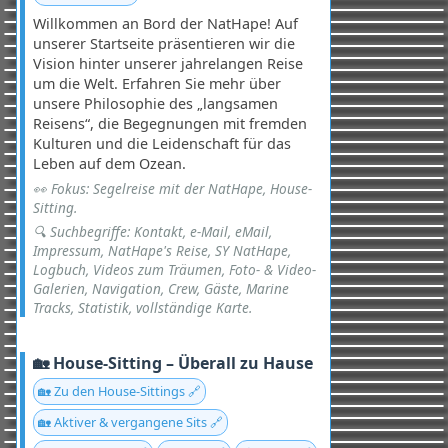
Willkommen an Bord der NatHape! Auf
unserer Startseite präsentieren wir die
Vision hinter unserer jahrelangen Reise
um die Welt. Erfahren Sie mehr über
unsere Philosophie des „langsamen
Reisens“, die Begegnungen mit fremden
Kulturen und die Leidenschaft für das
Leben auf dem Ozean.
👀 Fokus: Segelreise mit der NatHape, House-
Sitting.
🔍 Suchbegriffe: Kontakt, e-Mail, eMail,
Impressum, NatHape's Reise, SY NatHape,
Logbuch, Videos zum Träumen, Foto- & Video-
Galerien, Navigation, Crew, Gäste, Marine
Tracks, Statistik, vollständige Karte.
🏡 House-Sitting – Überall zu Hause
🏡 Zu den House-Sittings 🔗
🏡 Aktiver & vergangene Sits 🔗