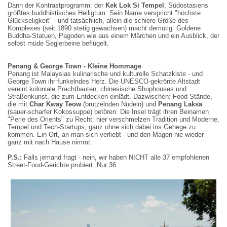
Dann der Kontrastprogramm: der
Kek Lok Si Tempel
, Südostasiens
größtes buddhistisches Heiligtum. Sein Name verspricht "höchste
Glückseligkeit" - und tatsächlich, allein die schiere Größe des
Komplexes (seit 1890 stetig gewachsen) macht demütig. Goldene
Buddha-Statuen, Pagoden wie aus einem Märchen und ein Ausblick, der
selbst müde Seglerbeine beflügelt.
Penang & George Town - Kleine Hommage
Penang ist Malaysias kulinarische und kulturelle Schatzkiste - und
George Town ihr funkelndes Herz. Die UNESCO-gekrönte Altstadt
vereint koloniale Prachtbauten, chinesische Shophouses und
Straßenkunst, die zum Entdecken einlädt. Dazwischen: Food-Stände,
die mit
Char Kway Teow
(brutzelnden Nudeln) und
Penang Laksa
(sauer-scharfer Kokossuppe) betören. Die Insel trägt ihren Beinamen
"Perle des Orients" zu Recht: hier verschmelzen Tradition und Moderne,
Tempel und Tech-Startups, ganz ohne sich dabei ins Gehege zu
kommen. Ein Ort, an man sich verliebt - und den Magen nie wieder
ganz mit nach Hause nimmt.
P.S.:
Falls jemand fragt - nein, wir haben NICHT alle 37 empfohlenen
Street-Food-Gerichte probiert. Nur 36.