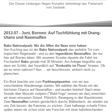
Der Dewan Undangan Negeri Komplex beherbergt das Parlament
von Sarawak.
2013.07 - Juni, Borneo: Auf Tuchfühlung mit Orang-
Utans und Nasenaffen
Bako Nationalpark: Wo die Affen die Nase vorn haben
Von Kuching aus ist der
Bako Nationalpark
das perfekte Tor zum
tropischen Regenwald - und zu den
legendären Nasenaffen
, die nur
hier auf Borneo leben. Mit unserem Scooter dauerte die Fahrt ins
Fischerdorf
Bako
gerade mal 30 Minuten. Am Anleger begrüßte uns
dann ein Schild, das freundlich auf
"
Krokodile im Fluss
" hinwies. Ob
wir es ernst nahmen? Nun … wir beschlossen, einfach nicht zu
planschen.
Ein Boot brachte uns zum
Parkhauptquartier
, von wo aus
verschiedene Wanderwege starten. Wir wählten die Route mit der
höchsten Chance auf Nasenaffen - und wurden belohnt! Nach einer
Stunde über Wurzeln stolpern ("Wald-Yoga" nennen wir das) erreichten
wir einen einsamen Strand. Plötzlich: Bewegung in den Baumkronen.
Zwei
Nasenaffen
turnten gemächlich durchs Blätterdach, als würden sie
uns Zeit lassen, die Kameras zu zücken. Zwei halbwegs scharfe Fotos
später waren wir schon stolz wie Forscher mit einer bahnbrechenden