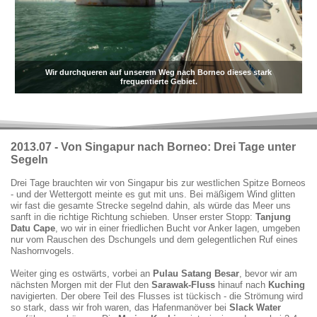
Wir durchqueren auf unserem Weg nach Borneo dieses stark
frequentierte Gebiet.
2013.07 -
Von Singapur nach Borneo: Drei Tage unter
Segeln
Drei Tage brauchten wir von Singapur bis zur westlichen Spitze Borneos
- und der Wettergott meinte es gut mit uns. Bei mäßigem Wind glitten
wir fast die gesamte Strecke segelnd dahin, als würde das Meer uns
sanft in die richtige Richtung schieben. Unser erster Stopp:
Tanjung
Datu Cape
, wo wir in einer friedlichen Bucht vor Anker lagen, umgeben
nur vom Rauschen des Dschungels und dem gelegentlichen Ruf eines
Nashornvogels.
Weiter ging es ostwärts, vorbei an
Pulau Satang Besar
, bevor wir am
nächsten Morgen mit der Flut den
Sarawak-Fluss
hinauf nach
Kuching
navigierten. Der obere Teil des Flusses ist tückisch - die Strömung wird
so stark, dass wir froh waren, das Hafenmanöver bei
Slack Water