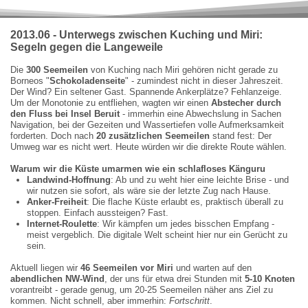
2013.06 - Unterwegs zwischen Kuching und Miri:
Segeln gegen die Langeweile
Die
300 Seemeilen
von Kuching nach Miri gehören nicht gerade zu
Borneos "
Schokoladenseite
" - zumindest nicht in dieser Jahreszeit.
Der Wind? Ein seltener Gast. Spannende Ankerplätze? Fehlanzeige.
Um der Monotonie zu entfliehen, wagten wir einen
Abstecher durch
den Fluss bei Insel Beruit
- immerhin eine Abwechslung in Sachen
Navigation, bei der Gezeiten und Wassertiefen volle Aufmerksamkeit
forderten. Doch nach
20 zusätzlichen Seemeilen
stand fest: Der
Umweg war es nicht wert. Heute würden wir die direkte Route wählen.
Warum wir die Küste umarmen wie ein schlafloses Känguru
Landwind-Hoffnung
: Ab und zu weht hier eine leichte Brise - und
wir nutzen sie sofort, als wäre sie der letzte Zug nach Hause.
Anker-Freiheit
: Die flache Küste erlaubt es, praktisch überall zu
stoppen. Einfach aussteigen? Fast.
Internet-Roulette
: Wir kämpfen um jedes bisschen Empfang -
meist vergeblich. Die digitale Welt scheint hier nur ein Gerücht zu
sein.
Aktuell liegen wir
46 Seemeilen vor Miri
und warten auf den
abendlichen NW-Wind
, der uns für etwa drei Stunden mit
5
-
10 Knoten
vorantreibt - gerade genug, um 20-25 Seemeilen näher ans Ziel zu
kommen. Nicht schnell, aber immerhin:
Fortschritt
.