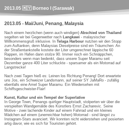
2013.05 🇲🇾 Borneo I (Sarawak)
2013.05 - Mai/Juni, Penang, Malaysia
Nach einem herzlichen (wenn auch windigen)
Abschied von Thailand
segelten wir bei Gegenwetter nach
Langkawi
- malaysischer
Willkommensgruß inklusive. In
Telaga Harbour
nutzten wir den Stopp
zum Auftanken, denn Malaysias Dieselpreise sind ein Träumchen: An
der Straßentankstelle kostete der Liter umgerechnet läppische 60
Rappen, im Hafen dann stolze 90. Immer noch ein Schnäppchen,
besonders wenn man bedenkt, dass unsere Super Maramu seit
Dezember ganze 400 Liter schluckte - sparsamer als ein Motorrad auf
Langstrecke!
Nach zwei Tagen hieß es: Leinen los Richtung Penang! Dort erwartete
uns Jos, ein Schweizer Landsmann, auf seiner SY JaMaRo - zufällig
ebenfalls eine Amel Super Maramu. Ein Wiedersehen mit
Schiffsgeschwister-Flair!
Kunst, Kultur und ein Tempel der Superlative
In George Town, Penangs quirliger Hauptstadt, stolperten wir über die
verspielten Wandgemälde des Künstlers Ernst Zacharevic. Seine
Motive - zwei lachende Kinder auf einem Fahrrad und ein kleines
Mädchen auf einem (unerreichbar hohen) Motorrad - sind längst zu
Instagram-Stars avanciert. Wir konnten nicht widerstehen und posierten
artig davor, wie es sich für Touristen gehört.