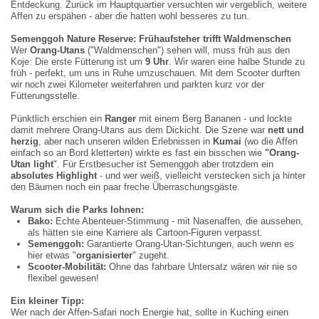
Entdeckung. Zurück im Hauptquartier versuchten wir vergeblich, weitere
Affen zu erspähen - aber die hatten wohl besseres zu tun.
Semenggoh Nature Reserve: Frühaufsteher trifft Waldmenschen
Wer
Orang-Utans
("Waldmenschen") sehen will, muss früh aus den
Koje: Die erste Fütterung ist um
9 Uhr
. Wir waren eine halbe Stunde zu
früh - perfekt, um uns in Ruhe umzuschauen. Mit dem Scooter durften
wir noch zwei Kilometer weiterfahren und parkten kurz vor der
Fütterungsstelle.
Pünktlich erschien ein
Ranger
mit einem Berg Bananen - und lockte
damit mehrere Orang-Utans aus dem Dickicht. Die Szene war
nett und
herzig
, aber nach unseren wilden Erlebnissen in
Kumai
(wo die Affen
einfach so an Bord kletterten) wirkte es fast ein bisschen wie
"
Orang-
Utan light
". Für Erstbesucher ist Semenggoh aber trotzdem ein
absolutes Highlight
- und wer weiß, vielleicht verstecken sich ja hinter
den Bäumen noch ein paar freche Überraschungsgäste.
Warum sich die Parks lohnen:
Bako:
Echte Abenteuer-Stimmung - mit Nasenaffen, die aussehen,
als hätten sie eine Karriere als Cartoon-Figuren verpasst.
Semenggoh:
Garantierte Orang-Utan-Sichtungen, auch wenn es
hier etwas "
organisierter
" zugeht.
Scooter-Mobilität:
Ohne das fahrbare Untersatz wären wir nie so
flexibel gewesen!
Ein kleiner Tipp:
Romantische
Wer nach der Affen-Safari noch Energie hat, sollte in Kuching einen
Schnappschuss
Strände.
Sea