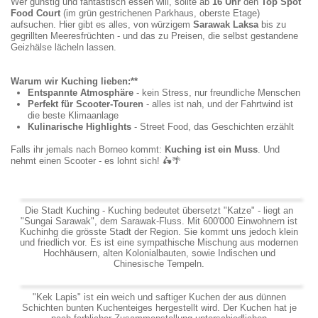
Wer günstig und fantastisch essen will, sollte ab
16 Uhr
den
Top Spot
Food Court
(im grün gestrichenen Parkhaus, oberste Etage)
aufsuchen. Hier gibt es alles, von würzigem
Sarawak Laksa
bis zu
gegrillten Meeresfrüchten - und das zu Preisen, die selbst gestandene
Geizhälse lächeln lassen.
Warum wir Kuching lieben:**
Entspannte Atmosphäre
- kein Stress, nur freundliche Menschen
Perfekt für Scooter-Touren
- alles ist nah, und der Fahrtwind ist
die beste Klimaanlage
Kulinarische Highlights
- Street Food, das Geschichten erzählt
Falls ihr jemals nach Borneo kommt:
Kuching ist ein Muss
. Und
nehmt einen Scooter - es lohnt sich!
🛵🌴
Die Stadt Kuching - Kuching bedeutet übersetzt "Katze" - liegt an
"Sungai Sarawak", dem Sarawak-Fluss. Mit 600'000 Einwohnern ist
Kuchinhg die grösste Stadt der Region. Sie kommt uns jedoch klein
und friedlich vor. Es ist eine sympathische Mischung aus modernen
Hochhäusern, alten Kolonialbauten, sowie Indischen und
Chinesische Tempeln.
"Kek Lapis" ist ein weich und saftiger Kuchen der aus dünnen
Schichten bunten Kuchenteiges hergestellt wird. Der Kuchen hat je