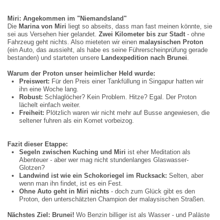
Miri: Angekommen im
"
Niemandsland
"
Die
Marina von Miri
liegt so abseits, dass man fast meinen könnte, sie
sei aus Versehen hier gelandet.
Zwei Kilometer bis zur Stadt
- ohne
Fahrzeug geht nichts. Also mieteten wir einen
malaysischen Proton
(ein Auto, das aussieht, als habe es seine Führerscheinprüfung gerade
bestanden) und starteten unsere
Landexpedition nach Brunei
.
Warum der Proton unser heimlicher Held wurde:
Preiswert:
Für den Preis einer Tankfüllung in Singapur hatten wir
ihn eine Woche lang.
Robust:
Schlaglöcher? Kein Problem. Hitze? Egal. Der Proton
lächelt einfach weiter.
Freiheit:
Plötzlich waren wir nicht mehr auf Busse angewiesen, die
seltener fuhren als ein Komet vorbeizog.
Fazit dieser Etappe:
Segeln zwischen Kuching und Miri
ist eher Meditation als
Abenteuer - aber wer mag nicht stundenlanges Glaswasser-
Glotzen?
Landwind ist wie ein Schokoriegel im Rucksack:
Selten, aber
wenn man ihn findet, ist es ein Fest.
Ohne Auto geht in Miri nichts
- doch zum Glück gibt es den
Proton, den unterschätzten Champion der malaysischen Straßen.
Nächstes Ziel: Brunei!
Wo Benzin billiger ist als Wasser - und Paläste