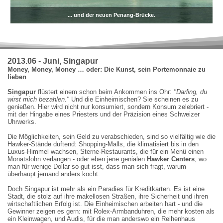
... und der neuen Penang-Brücke.
2013.06 - Juni, Singapur
Money, Money, Money … oder: Die Kunst, sein Portemonnaie zu
lieben
Singapur
flüstert einem schon beim Ankommen ins Ohr:
"Darling, du
wirst mich bezahlen."
Und die Einheimischen? Sie scheinen es zu
genießen. Hier wird nicht nur konsumiert, sondern Konsum zelebriert -
mit der Hingabe eines Priesters und der Präzision eines Schweizer
Uhrwerks.
Die Möglichkeiten, sein Geld zu verabschieden, sind so vielfältig wie die
Hawker-Stände duftend: Shopping-Malls, die klimatisiert bis in den
Luxus-Himmel wachsen, Sterne-Restaurants, die für ein Menü einen
Monatslohn verlangen - oder eben jene genialen
Hawker Centers
, wo
man für wenige Dollar so gut isst, dass man sich fragt, warum
überhaupt jemand anders kocht.
Doch Singapur ist mehr als ein Paradies für Kreditkarten. Es ist eine
Stadt, die stolz auf ihre makellosen Straßen, ihre Sicherheit und ihren
wirtschaftlichen Erfolg ist. Die Einheimischen arbeiten hart - und die
Gewinner zeigen es gern: mit Rolex-Armbanduhren, die mehr kosten als
ein Kleinwagen, und Audis, für die man anderswo ein Reihenhaus