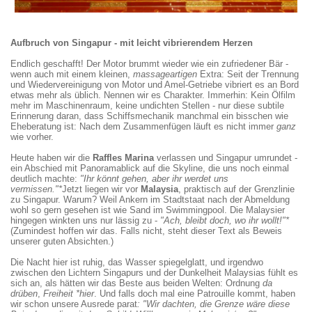
Aufbruch von Singapur - mit leicht vibrierendem Herzen
Endlich geschafft! Der Motor brummt wieder wie ein zufriedener Bär -
wenn auch mit einem kleinen,
massageartigen
Extra: Seit der Trennung
und Wiedervereinigung von Motor und Amel-Getriebe vibriert es an Bord
etwas mehr als üblich. Nennen wir es Charakter. Immerhin: Kein Ölfilm
mehr im Maschinenraum, keine undichten Stellen - nur diese subtile
Erinnerung daran, dass Schiffsmechanik manchmal ein bisschen wie
Eheberatung ist: Nach dem Zusammenfügen läuft es nicht immer
ganz
wie vorher.
Heute haben wir die
Raffles Marina
verlassen und Singapur umrundet -
ein Abschied mit Panoramablick auf die Skyline, die uns noch einmal
deutlich machte:
"Ihr könnt gehen, aber ihr werdet uns
vermissen."*
Jetzt liegen wir vor
Malaysia
, praktisch auf der Grenzlinie
zu Singapur. Warum? Weil Ankern im Stadtstaat nach der Abmeldung
wohl so gern gesehen ist wie Sand im Swimmingpool. Die Malaysier
hingegen winkten uns nur lässig zu -
"Ach, bleibt doch, wo ihr wollt!"*
(Zumindest hoffen wir das. Falls nicht, steht dieser Text als Beweis
unserer guten Absichten.)
Die Nacht hier ist ruhig, das Wasser spiegelglatt, und irgendwo
zwischen den Lichtern Singapurs und der Dunkelheit Malaysias fühlt es
sich an, als hätten wir das Beste aus beiden Welten: Ordnung
da
drüben
,
Freiheit *hier
. Und falls doch mal eine Patrouille kommt, haben
wir schon unsere Ausrede parat
: "Wir dachten, die Grenze wäre diese