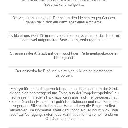
nach farblicher Zusammenstellung unterschiedlichen
Geschacksrichtungen ...
Die vielen chinesischen Tempel, in den kleinen engen Gassen,
geben der Stadt ein ganz spezielles Ambiente.
Es bleibt uns wohl für immer verschlossen, was hinter der Türe, mit
den zwei aufgemalten Bewachern, verborgen ist ...
Strasse in der Altstadt mit dem wuchtigen Parlamentsgebäude im
Hintergrund.
Der chinesische Einfluss bleibt hier in Kuching niemandem
verborgen.
Ein Typ für Leute die gerne fotografieren: Parkhäuser in der Stadt
eignen sich hervorragend um Fotos aus der "Vogelperspektive" zu
schiessen. In jedem Parkhaus kann man sich frei bewegen, hat
keine störenden Fenster mit getönten Scheiben und man kann sich
sogar den Blickwinkel aus der Höhe - durch die Etage - selbst
auswählen. Im Normalfall steht dazu noch ein "Rundumblick" von
360° zur Verfügung, sofern das Parkhaus nicht an einem anderen
Gebäude angebaut ist.