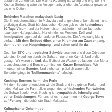
ausführen zu können. Die
Marina Kuching
ist winzig und eng; bei 3-4
Knoten Strömung wäre ein Anlegemanöver eher ein Abenteuer gewesen
als eine Option.
Behörden-Marathon malaysisch-lässig
Die Einreiseformalitäten in Malaysia sind angenehm unkompliziert - und
großzügig dazu. Statt bürokratischer Hürden gab es ein
kostenloses
90-Tage-Visum
, und der Hafenmeister residierte in einem fast schon
luxuriösen Hafengebäude. Nur ein kleines Problem:
Zoll und
Immigration
lagen auf der anderen Flussseite. Die Anweisung klang
einfach:
Mit dem Beiboot rüber, einen Kilometer am Zaun entlang,
dann durch den Haupteingang
-
und schon seid ihr da
.
Doch bei
35°C und tropischer Schwüle
erschien uns diese Odyssee
wie eine Expedition durch die Sahara - nur ohne Kamel. Und ehrlich
gesagt: Wir waren zu
faul
, das Beiboot zu Wasser zu lassen, den Motor
anzuschrauben und Benzin zu mischen.
Kurzer Entschluss
: Wir
mieteten einen
Scooter
. Und siehe da - plötzlich waren alle
Behördengänge in "
Nullkommanichts
" erledigt.
Kuching: Borneos heimliche Perle
Mit dem Scooter erkundeten wir die Stadt und ihre grünen Parks - und
jedes Mal war die Fahrt allein wegen des
erfrischenden Fahrtwindes
die Schweißperlen wert. Kuching ist
sympathisch, lebendig und
voller Entdeckungen
. Für uns ist es - zusammen mit
George Town
auf Penang
- die schönste Stadt Malaysias.
Kulinarischer Geheimtipp