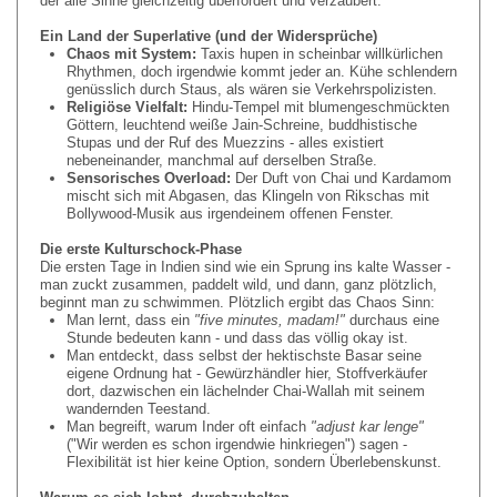
der alle Sinne gleichzeitig überfordert und verzaubert.
Ein Land der Superlative (und der Widersprüche)
Chaos mit System:
Taxis hupen in scheinbar willkürlichen
Rhythmen, doch irgendwie kommt jeder an. Kühe schlendern
genüsslich durch Staus, als wären sie Verkehrspolizisten.
Religiöse Vielfalt:
Hindu-Tempel mit blumengeschmückten
Göttern, leuchtend weiße Jain-Schreine, buddhistische
Stupas und der Ruf des Muezzins - alles existiert
nebeneinander, manchmal auf derselben Straße.
Sensorisches Overload:
Der Duft von Chai und Kardamom
mischt sich mit Abgasen, das Klingeln von Rikschas mit
Bollywood-Musik aus irgendeinem offenen Fenster.
Die erste Kulturschock-Phase
Die ersten Tage in Indien sind wie ein Sprung ins kalte Wasser -
man zuckt zusammen, paddelt wild, und dann, ganz plötzlich,
beginnt man zu schwimmen. Plötzlich ergibt das Chaos Sinn:
Man lernt, dass ein
"five minutes, madam!"
durchaus eine
Stunde bedeuten kann - und dass das völlig okay ist.
Man entdeckt, dass selbst der hektischste Basar seine
eigene Ordnung hat - Gewürzhändler hier, Stoffverkäufer
dort, dazwischen ein lächelnder Chai-Wallah mit seinem
wandernden Teestand.
Man begreift, warum Inder oft einfach
"adjust kar lenge"
("Wir werden es schon irgendwie hinkriegen") sagen -
Flexibilität ist hier keine Option, sondern Überlebenskunst.