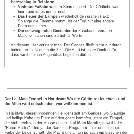
Herzschlag in Reinform
:
Vishnus Fu
ß
abdruck
im Stein erinnert: Der Göttliche war
hier - und ist es immer noch.
Das Feuer der Lampen
wiederholt den uralten Pakt:
Solange die Flamme brennt, ist der Tod nur eine andere
Form des Lichts.
Die schweigenden Gesichter
der Zuschauer verraten:
Manche Tränen sind zu tief für Worte,
An diesem Ufer versteht man: Der Ganges fließt nicht nur durch
Indien - er fließt durch die Zeit. Die Aarti ist unser Dank dafür,
dass wir ihn einen Augenblick begleiten dürfen.
Der Lal Mata Tempel in Haridwar: Wo die G
ö
ttin rot leuchtet
-
und
die Affen wild entscheiden, wer willkommen ist
In Haridwar, dieser brodelnden Heiligenstadt am Ganges, wo Gläubige
und heilige Kühe um Platz auf den
ghats
kämpfen, steht ein Tempel,
der sich frech von der Masse abhebt:
Lal Mata Mandir
, geweiht der
"Roten Mutter". Und ja, der Name ist Programm - hier dominiert die
Farbe der Leidenschaft, der Macht und… nun ja, auch ein bisschen der