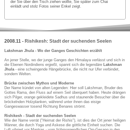
der Sie über den Tisch ziehen wollte, Sie später zum Chai
einlädt und stolz Fotos seiner Enkel zeigt.
2008.11 -
Rishikesh
:
Stadt der suchenden Seelen
Lakshman Jhula - Wo der Ganges Geschichten erzählt
An jener Stelle, wo der junge Ganges den Himalaya verlässt und sich in
die Ebenen Nordindiens ergießt, spannt sich die legendäre
Lakshman
Jhula
- eine schwingende Hängebrücke, die nicht nur Ufer verbindet,
sondern Welten.
Brücke zwischen Mythos und Moderne
Der Name kündet von alten Legenden: Hier soll Lakshman, Bruder des
Gottes Rama, den Fluss auf einem Seil überquert haben. Heute drängen
sich Pilger, orange gekleidete Sadhus und staunende Besucher über die
bröckelnden Holzplanken, während unter ihnen das eisige
Gangeswasser tosend Richtung Benares strömt.
Rishikesh
-
Stadt der suchenden Seelen
Wie der Name verrät ("Heimat der Rishis"), ist dies der Ort jener heiligen
Männer, die durch Yoga und Askese die göttliche Einheit suchen. Die
Luft vibriert vor Mantras - vom frühmorgendlichen Om-Gesang in den