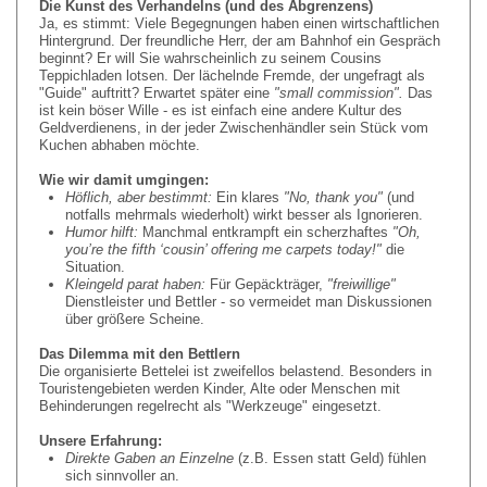
Die Kunst des Verhandelns (und des Abgrenzens)
Ja, es stimmt: Viele Begegnungen haben einen wirtschaftlichen
Hintergrund. Der freundliche Herr, der am Bahnhof ein Gespräch
beginnt? Er will Sie wahrscheinlich zu seinem Cousins
Teppichladen lotsen. Der lächelnde Fremde, der ungefragt als
"Guide" auftritt? Erwartet später eine
"small commission".
Das
ist kein böser Wille - es ist einfach eine andere Kultur des
Geldverdienens, in der jeder Zwischenhändler sein Stück vom
Kuchen abhaben möchte.
Wie wir damit umgingen:
H
ö
flich, aber bestimmt:
Ein klares
"No, thank you"
(und
notfalls mehrmals wiederholt) wirkt besser als Ignorieren.
Humor hilft:
Manchmal entkrampft ein scherzhaftes
"Oh,
you’re the fifth ‘cousin’ offering me carpets today!"
die
Situation.
Kleingeld parat haben:
Für Gepäckträger,
"freiwillige"
Dienstleister und Bettler - so vermeidet man Diskussionen
über größere Scheine.
Das Dilemma mit den Bettlern
Die organisierte Bettelei ist zweifellos belastend. Besonders in
Touristengebieten werden Kinder, Alte oder Menschen mit
Behinderungen regelrecht als "Werkzeuge" eingesetzt.
Unsere Erfahrung:
Direkte Gaben an Einzelne
(z.B. Essen statt Geld) fühlen
sich sinnvoller an.