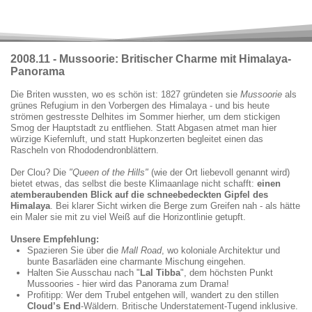
2008
.11
-
Mussoorie: Britischer Charme mit Himalaya-
Panorama
Die Briten wussten, wo es schön ist: 1827 gründeten sie
Mussoorie
als
grünes Refugium in den Vorbergen des Himalaya - und bis heute
strömen gestresste Delhites im Sommer hierher, um dem stickigen
Smog der Hauptstadt zu entfliehen. Statt Abgasen atmet man hier
würzige Kiefernluft, und statt Hupkonzerten begleitet einen das
Rascheln von Rhododendronblättern.
Der Clou? Die
"Queen of the Hills"
(wie der Ort liebevoll genannt wird)
bietet etwas, das selbst die beste Klimaanlage nicht schafft:
einen
atemberaubenden Blick auf die schneebedeckten Gipfel des
Himalaya
. Bei klarer Sicht wirken die Berge zum Greifen nah - als hätte
ein Maler sie mit zu viel Weiß auf die Horizontlinie getupft.
Unsere Empfehlung:
Spazieren Sie über die
Mall Road
, wo koloniale Architektur und
bunte Basarläden eine charmante Mischung eingehen.
Halten Sie Ausschau nach "
Lal Tibba
", dem höchsten Punkt
Mussoories - hier wird das Panorama zum Drama!
Profitipp: Wer dem Trubel entgehen will, wandert zu den stillen
Cloud’s End
-Wäldern. Britische Understatement-Tugend inklusive.