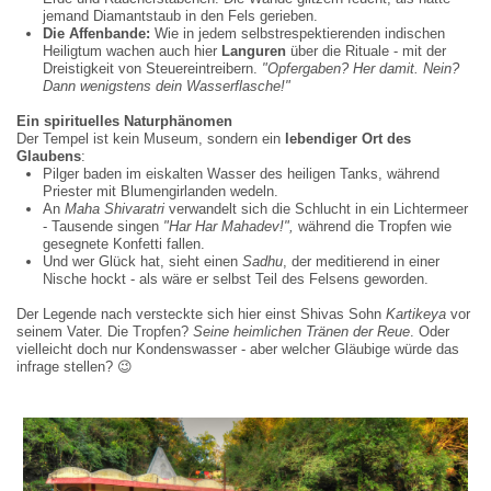
jemand Diamantstaub in den Fels gerieben.
Die Affenbande:
Wie in jedem selbstrespektierenden indischen
Heiligtum wachen auch hier
Languren
über die Rituale - mit der
Dreistigkeit von Steuereintreibern.
"
Opfergaben? Her damit. Nein?
Dann wenigstens dein Wasserflasche!
"
Ein spirituelles Naturph
ä
nomen
Der Tempel ist kein Museum, sondern ein
lebendiger Ort des
Glaubens
:
Pilger baden im eiskalten Wasser des heiligen Tanks, während
Priester mit Blumengirlanden wedeln.
An
Maha Shivaratri
verwandelt sich die Schlucht in ein Lichtermeer
- Tausende singen
"
Har Har Mahadev!
"
,
während die Tropfen wie
gesegnete Konfetti fallen.
Und wer Glück hat, sieht einen
Sadhu
, der meditierend in einer
Nische hockt - als wäre er selbst Teil des Felsens geworden.
Der Legende nach versteckte sich hier einst Shivas Sohn
Kartikeya
vor
seinem Vater. Die Tropfen?
Seine heimlichen Tr
ä
nen der Reue
. Oder
vielleicht doch nur Kondenswasser - aber welcher Gläubige würde das
infrage stellen?
😉