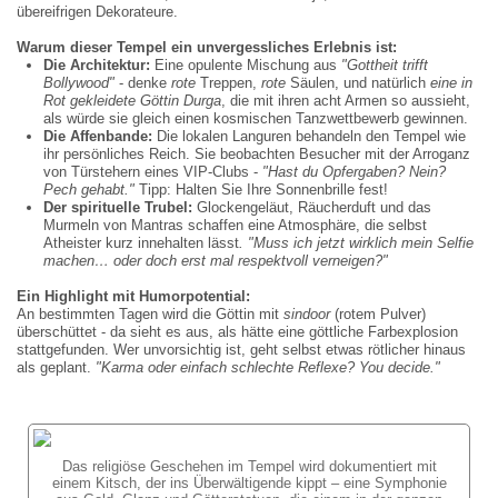
übereifrigen Dekorateure.
Warum dieser Tempel ein unvergessliches Erlebnis ist:
Die Architektur:
Eine opulente Mischung aus
"Gottheit trifft
Bollywood"
- denke
rote
Treppen,
rote
Säulen, und natürlich
eine in
Rot gekleidete G
ö
ttin Durga
, die mit ihren acht Armen so aussieht,
als würde sie gleich einen kosmischen Tanzwettbewerb gewinnen.
Die Affenbande:
Die lokalen Languren behandeln den Tempel wie
ihr persönliches Reich. Sie beobachten Besucher mit der Arroganz
von Türstehern eines VIP-Clubs -
"Hast du Opfergaben? Nein?
Pech gehabt."
Tipp: Halten Sie Ihre Sonnenbrille fest!
Der spirituelle Trubel:
Glockengeläut, Räucherduft und das
Murmeln von Mantras schaffen eine Atmosphäre, die selbst
Atheister kurz innehalten lässt
. "Muss ich jetzt wirklich mein Selfie
machen
…
oder doch erst mal respektvoll verneigen?"
Ein Highlight mit Humorpotential:
An bestimmten Tagen wird die Göttin mit
sindoor
(rotem Pulver)
überschüttet - da sieht es aus, als hätte eine göttliche Farbexplosion
stattgefunden. Wer unvorsichtig ist, geht selbst etwas rötlicher hinaus
als geplant.
"Karma oder einfach schlechte Reflexe? You decide."
Das religiöse Geschehen im Tempel wird dokumentiert mit
einem Kitsch, der ins Überwältigende kippt – eine Symphonie