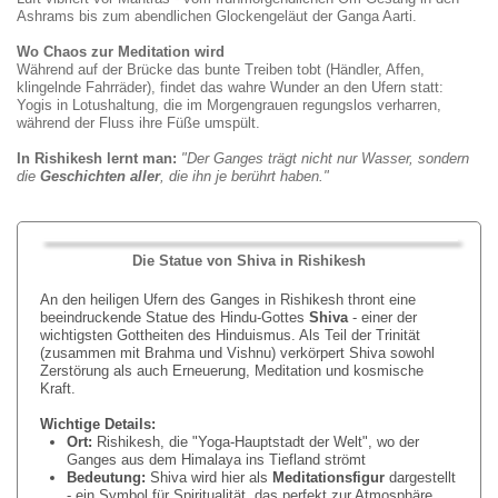
Ashrams bis zum abendlichen Glockengeläut der Ganga Aarti.
Wo Chaos zur Meditation wird
Während auf der Brücke das bunte Treiben tobt (Händler, Affen,
klingelnde Fahrräder), findet das wahre Wunder an den Ufern statt:
Yogis in Lotushaltung, die im Morgengrauen regungslos verharren,
während der Fluss ihre Füße umspült.
In Rishikesh lernt man:
"Der Ganges trägt nicht nur Wasser, sondern
die
Geschichten aller
, die ihn je berührt haben."
Die Statue von Shiva in Rishikesh
An den heiligen Ufern des Ganges in Rishikesh thront eine
beeindruckende Statue des Hindu-Gottes
Shiva
- einer der
wichtigsten Gottheiten des Hinduismus. Als Teil der Trinität
(zusammen mit Brahma und Vishnu) verkörpert Shiva sowohl
Zerstörung als auch Erneuerung, Meditation und kosmische
Kraft.
Wichtige Details:
Ort:
Rishikesh, die "Yoga-Hauptstadt der Welt", wo der
Ganges aus dem Himalaya ins Tiefland strömt
Bedeutung:
Shiva wird hier als
Meditationsfigur
dargestellt
- ein Symbol für Spiritualität, das perfekt zur Atmosphäre