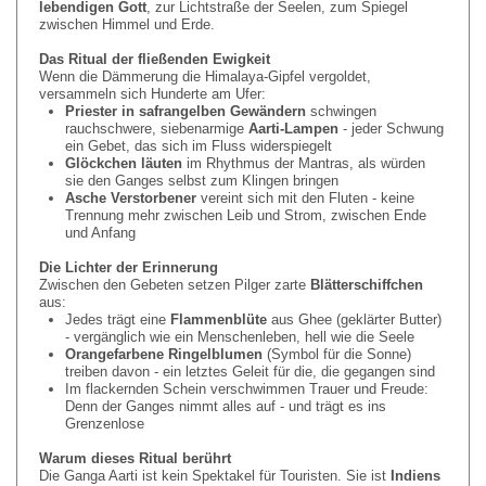
lebendigen Gott
, zur Lichtstraße der Seelen, zum Spiegel
zwischen Himmel und Erde.
Das Ritual der flie
ß
enden Ewigkeit
Wenn die Dämmerung die Himalaya-Gipfel vergoldet,
versammeln sich Hunderte am Ufer:
Priester in safrangelben Gew
ä
ndern
schwingen
rauchschwere, siebenarmige
Aarti-Lampen
- jeder Schwung
ein Gebet, das sich im Fluss widerspiegelt
Gl
ö
ckchen l
ä
uten
im Rhythmus der Mantras, als würden
sie den Ganges selbst zum Klingen bringen
Asche Verstorbener
vereint sich mit den Fluten - keine
Trennung mehr zwischen Leib und Strom, zwischen Ende
und Anfang
Die Lichter der Erinnerung
Zwischen den Gebeten setzen Pilger zarte
Bl
ä
tterschiffchen
aus:
Jedes trägt eine
Flammenbl
ü
te
aus Ghee (geklärter Butter)
- vergänglich wie ein Menschenleben, hell wie die Seele
Orangefarbene Ringelblumen
(Symbol für die Sonne)
treiben davon - ein letztes Geleit für die, die gegangen sind
Im flackernden Schein verschwimmen Trauer und Freude:
Denn der Ganges nimmt alles auf - und trägt es ins
Grenzenlose
Warum dieses Ritual berührt
Die Ganga Aarti ist kein Spektakel für Touristen. Sie ist
Indiens