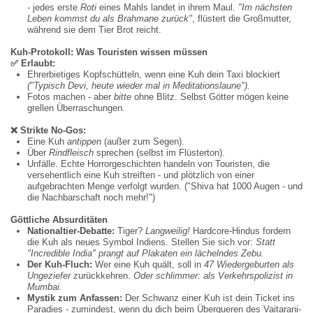
- jedes erste
Roti
eines Mahls landet in ihrem Maul.
"Im nächsten
Leben kommst du als Brahmane zurück"
, flüstert die Großmutter,
während sie dem Tier Brot reicht.
Kuh-Protokoll: Was Touristen wissen müssen
✅
Erlaubt:
Ehrerbietiges Kopfschütteln, wenn eine Kuh dein Taxi blockiert
(
"
Typisch Devi, heute wieder mal in Meditationslaune
"
).
Fotos machen - aber
bitte
ohne Blitz. Selbst Götter mögen keine
grellen Überraschungen.
❌
Strikte No-Gos:
Eine Kuh
antippen
(außer zum Segen).
Über
Rindfleisch
sprechen (selbst im Flüsterton).
Unfälle
.
Echte
Horrorgeschichten handeln von Touristen, die
versehentlich eine Kuh streiften - und plötzlich von einer
aufgebrachten Menge verfolgt wurden.
("Shiva hat 1000 Augen - und
die Nachbarschaft noch mehr!")
Göttliche Absurditäten
Nationaltier-Debatte:
Tiger?
Langweilig!
Hardcore-Hindus fordern
die Kuh als neues Symbol Indiens. Stellen Sie sich vor:
Statt
"
Incredible India
" prangt auf Plakaten ein lächelndes Zebu.
Der Kuh-Fluch:
Wer eine Kuh quält, soll in
47 Wiedergeburten als
Ungeziefer
zurückkehren.
Oder schlimmer: als Verkehrspolizist in
Mumbai.
Mystik zum Anfassen:
Der Schwanz einer Kuh ist dein Ticket ins
Paradies - zumindest, wenn du dich beim Überqueren des
Vaitarani
-