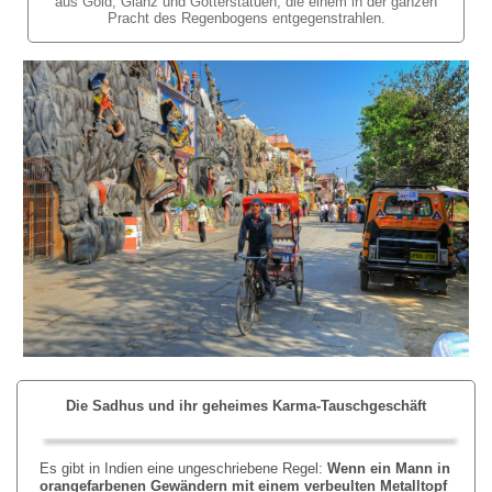
aus Gold, Glanz und Götterstatuen, die einem in der ganzen
Pracht des Regenbogens entgegenstrahlen.
Die Sadhus und ihr geheimes Karma-Tauschgeschäft
Es gibt in Indien eine ungeschriebene Regel:
Wenn ein Mann in
orangefarbenen Gewändern mit einem verbeulten Metalltopf