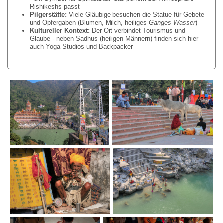
Rishikeshs passt
Pilgerst
ä
tte:
Viele Gläubige besuchen die Statue für Gebete
und Opfergaben (Blumen, Milch, heiliges
Ganges-Wasser
)
Kultureller Kontext:
Der Ort verbindet Tourismus und
Glaube - neben Sadhus (heiligen Männern) finden sich hier
auch Yoga-Studios und Backpacker