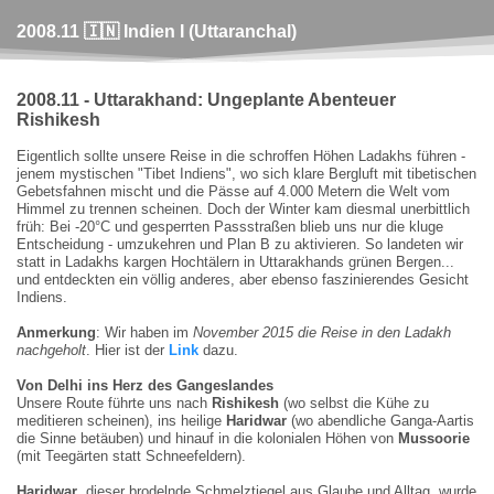
2008.11 🇮🇳 Indien I (Uttaranchal)
2008.11 - Uttarakhand: Ungeplante Abenteuer
Rishikesh
Eigentlich sollte unsere Reise in die schroffen Höhen Ladakhs führen -
jenem mystischen "Tibet Indiens", wo sich klare Bergluft mit tibetischen
Gebetsfahnen mischt und die Pässe auf 4.000 Metern die Welt vom
Himmel zu trennen scheinen. Doch der Winter kam diesmal unerbittlich
früh: Bei -20°C und gesperrten Passstraßen blieb uns nur die kluge
Entscheidung - umzukehren und Plan B zu aktivieren. So landeten wir
statt in Ladakhs kargen Hochtälern in Uttarakhands grünen Bergen...
und entdeckten ein völlig anderes, aber ebenso faszinierendes Gesicht
Indiens.
Anmerkung
: Wir haben im
November 2015 die Reise in den Ladakh
nachgeholt
. Hier ist der
Link
dazu.
Von Delhi ins Herz des Gangeslandes
Unsere Route führte uns nach
Rishikesh
(wo selbst die Kühe zu
meditieren scheinen), ins heilige
Haridwar
(wo abendliche Ganga-Aartis
die Sinne betäuben) und hinauf in die kolonialen Höhen von
Mussoorie
(mit Teegärten statt Schneefeldern).
Haridwar
, dieser brodelnde Schmelztiegel aus Glaube und Alltag, wurde