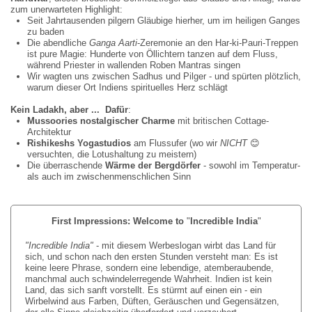
zum unerwarteten Highlight:
Seit Jahrtausenden pilgern Gläubige hierher, um im heiligen Ganges
zu baden
Die abendliche
Ganga Aarti
-Zeremonie an den Har-ki-Pauri-Treppen
ist pure Magie: Hunderte von Öllichtern tanzen auf dem Fluss,
während Priester in wallenden Roben Mantras singen
Wir wagten uns zwischen Sadhus und Pilger - und spürten plötzlich,
warum dieser Ort Indiens spirituelles Herz schlägt
Kein Ladakh, aber ... Dafür
:
Mussoories nostalgischer Charme
mit britischen Cottage-
Architektur
Rishikeshs Yogastudios
am Flussufer (wo wir
NICHT
😊
versuchten, die Lotushaltung zu meistern)
Die überraschende
Wärme der Bergdörfer
- sowohl im Temperatur-
als auch im zwischenmenschlichen Sinn
First Impressions: Welcome to
"
Incredible India
"
"Incredible India"
- mit diesem Werbeslogan wirbt das Land für
sich, und schon nach den ersten Stunden versteht man: Es ist
keine leere Phrase, sondern eine lebendige, atemberaubende,
manchmal auch schwindelerregende Wahrheit. Indien ist kein
Land, das sich sanft vorstellt. Es stürmt auf einen ein - ein
Wirbelwind aus Farben, Düften, Geräuschen und Gegensätzen,