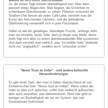
Warum es sich lohnt, durchzuhalten
Ja, die ersten Tage können überwältigend sein. Aber dann
passiert etwas Magisches: Man beginnt, die Schönheit im
scheinbaren Durcheinander zu sehen. Plötzlich schmeckt der
Straßen-Chai besser als jedes Café-Latte, versteht man die
Kunst des feilschenden Lächelns, und die anfängliche
Überforderung verwandelt sich in pure Faszination.
Indien ist wie ein gewaltiges, lebendiges Puzzle - anfangs sieht
man nur einzelne, bunte Teile, doch je länger man bleibt, desto
mehr fügt sich alles zu einem atemberaubenden Bild zusammen.
Und dann versteht man wirklich, was
"Incredible India"
bedeutet:
nicht nur "unglaublich", sondern auch "unfassbar schön".
"Never Trust an Inder" - und andere kulturelle
Herausforderungen
Es gibt einen Satz, den man in Indien überraschend oft von
Einheimischen hört:
"Never trust an Indian".
Wenn selbst die
Inder so über sich sprechen, sollte man vielleicht aufhorchen -
aber auch verstehen, was dahintersteckt. Denn hier geht es
weniger um Boshaftigkeit als um ein System, das seit
Generationen funktioniert.