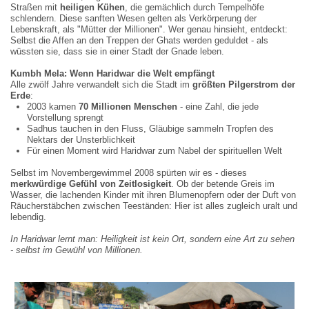
Straßen mit
heiligen K
ü
hen
, die gemächlich durch Tempelhöfe
schlendern. Diese sanften Wesen gelten als Verkörperung der
Lebenskraft, als "Mütter der Millionen". Wer genau hinsieht, entdeckt:
Selbst die Affen an den Treppen der Ghats werden geduldet - als
wüssten sie, dass sie in einer Stadt der Gnade leben.
Kumbh Mela: Wenn Haridwar die Welt empf
ä
ngt
Alle zwölf Jahre verwandelt sich die Stadt im
gr
öß
ten Pilgerstrom der
Erde
:
2003 kamen
70 Millionen Menschen
- eine Zahl, die jede
Vorstellung sprengt
Sadhus tauchen in den Fluss, Gläubige sammeln Tropfen des
Nektars der Unsterblichkeit
Für einen Moment wird Haridwar zum Nabel der spirituellen Welt
Selbst im Novembergewimmel 2008 spürten wir es - dieses
merkw
ü
rdige Gef
ü
hl von Zeit
losigkeit
. Ob der betende Greis im
Wasser, die lachenden Kinder mit ihren Blumenopfern oder der Duft von
Räucherstäbchen zwischen Teeständen: Hier ist alles zugleich uralt und
lebendig.
In Haridwar lernt man: Heiligkeit ist kein Ort, sondern eine Art zu sehen
-
selbst im Gew
ü
hl von Millionen.