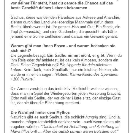
vor deiner Tür steht, hast du gerade die Chance auf das
beste Geschäft deines Lebens bekommen
.
Sadhus, diese wandelnden Paradoxe aus Askese und Anarchie,
ziehen durch das Land wie lebendige Mahnmale dafür, dass
Besitz überbewertet ist. Ihr ganzes Hab und Gut: Ein Stock, ein
Topf
(kamandalu),
und eine Garderobe, die aussieht, als hätte
jemand eine Sonne zerkleinert und daraus ein Gewand genäht.
Warum gibt man ihnen Essen - und warum bedanken sie
sich nicht?
Die Legende besagt:
Ein Sadhu nimmt nicht, er gibt
. Wenn du
ihm Reis oder
dal
anbietest, ist das kein Almosen, sondern ein
Deal. Seine Gegenleistung?
Ein Upgrade für dein nächstes
Leben
. Kein Dank, kein Smalltalk - nur ein leichtes Nicken, als
würde er innerlich sagen: "
Notiert. Karma-Konto des Spenders:
+100 Punkte
."
Die Armen verstehen das instinktiv. Vielleicht, weil sie wissen,
dass man im Spiel der Wiedergeburten jeden Vorsprung braucht.
Oder weil ein Sadhu, der vor deiner Hütte sitzt, der einzige Gast
ist, der nie über die Einrichtung meckert.
Die Wahrheit hinter dem Mythos
Natürlich gibt es auch Sadhus, die schlicht
hungrig
sind. Und ja,
manche mögen tatsächlich dankbar sein - auch wenn sie es nie
zugeben würden.
"Dankbarkeit ist Anhaftung, und Anhaftung ist
Maya (Illusion)! ... Aber die
gulab jamun
waren trotzdem gut."