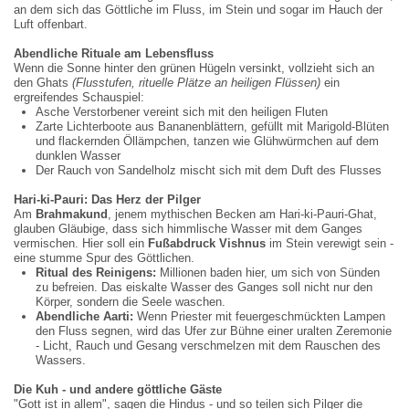
an dem sich das Göttliche im Fluss, im Stein und sogar im Hauch der
Luft offenbart.
Abendliche Rituale am Lebensfluss
Wenn die Sonne hinter den grünen Hügeln versinkt, vollzieht sich an
den Ghats
(Flusstufen, rituelle Plätze an heiligen Flüssen)
ein
ergreifendes Schauspiel:
Asche Verstorbener vereint sich mit den heiligen Fluten
Zarte Lichterboote aus Bananenblättern, gefüllt mit Marigold-Blüten
und flackernden Öllämpchen, tanzen wie Glühwürmchen auf dem
dunklen Wasser
Der Rauch von Sandelholz mischt sich mit dem Duft des Flusses
Hari-ki-Pauri: Das Herz der Pilger
Am
Brahmakund
, jenem mythischen Becken am Hari-ki-Pauri-Ghat,
glauben Gläubige, dass sich himmlische Wasser mit dem Ganges
vermischen. Hier soll ein
Fu
ß
abdruck Vishnus
im Stein verewigt sein -
eine stumme Spur des Göttlichen.
Ritual des Reinigens:
Millionen baden hier, um sich von Sünden
zu befreien. Das eiskalte Wasser des Ganges soll nicht nur den
Körper, sondern die Seele waschen.
Abendliche Aarti:
Wenn Priester mit feuergeschmückten Lampen
den Fluss segnen, wird das Ufer zur Bühne einer uralten Zeremonie
- Licht, Rauch und Gesang verschmelzen mit dem Rauschen des
Wassers.
Die Kuh
-
und andere g
ö
ttliche G
ä
ste
"Gott ist in allem", sagen die Hindus - und so teilen sich Pilger die