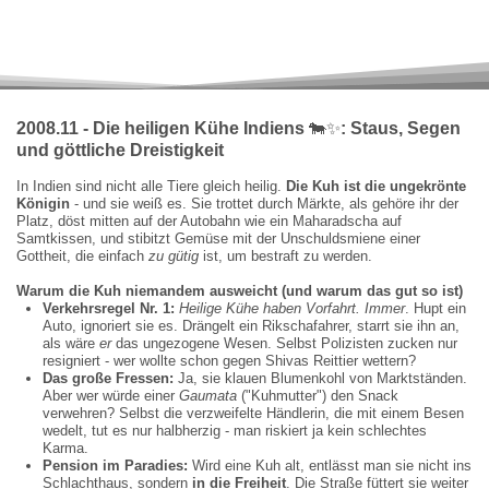
2008.11 - Die heiligen Kühe Indiens
🐄
✨
: Staus, Segen
und göttliche Dreistigkeit
In Indien sind nicht alle Tiere gleich heilig.
Die Kuh ist die ungekrönte
Königin
- und sie weiß es. Sie trottet durch Märkte, als gehöre ihr der
Platz, döst mitten auf der Autobahn wie ein Maharadscha auf
Samtkissen, und stibitzt Gemüse mit der Unschuldsmiene einer
Gottheit, die einfach
zu gütig
ist, um bestraft zu werden.
Warum die Kuh niemandem ausweicht (und warum das gut so ist)
Verkehrsregel Nr. 1:
Heilige Kühe haben Vorfahrt. Immer
. Hupt ein
Auto, ignoriert sie es. Drängelt ein Rikschafahrer, starrt sie ihn an,
als wäre
er
das ungezogene Wesen. Selbst Polizisten zucken nur
resigniert - wer wollte schon gegen Shivas Reittier wettern?
Das große Fressen:
Ja, sie klauen Blumenkohl von Marktständen.
Aber wer würde einer
Gaumata
("Kuhmutter") den Snack
verwehren? Selbst die verzweifelte Händlerin, die mit einem Besen
wedelt, tut es nur halbherzig - man riskiert ja kein schlechtes
Karma.
Pension im Paradies:
Wird eine Kuh alt, entlässt man sie nicht ins
Schlachthaus, sondern
in die Freiheit
. Die Straße füttert sie weiter