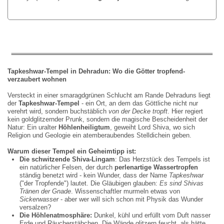
Tapkeshwar-Tempel in Dehradun: Wo die G
ö
tter tropfend-
verzaubert wohnen
Versteckt in einer smaragdgrünen Schlucht am Rande Dehraduns liegt
der
Tapkeshwar-Tempel
- ein Ort, an dem das Göttliche nicht nur
verehrt wird, sondern buchstäblich
von der Decke tropft
. Hier regiert
kein goldglitzernder Prunk, sondern die magische Bescheidenheit der
Natur: Ein uralter
H
ö
hlenheiligtum
, geweiht Lord Shiva, wo sich
Religion und Geologie ein atemberaubendes Stelldichein geben.
Warum dieser Tempel ein Geheimtipp ist:
Die schwitzende Shiva-Lingam
: Das Herzstück des Tempels ist
ein natürlicher Felsen, der durch
perlenartige Wassertropfen
ständig benetzt wird - kein Wunder, dass der Name
Tapkeshwar
("der Tropfende") lautet. Die Gläubigen glauben:
Es sind Shivas
Tr
ä
nen der Gnade
. Wissenschaftler murmeln etwas von
Sickerwasser
- aber wer will sich schon mit Physik das Wunder
versalzen?
Die Hö
hlenatmosph
ä
re:
Dunkel, kühl und erfüllt vom Duft nasser
Erde und Räucherstäbchen. Die Wände glitzern feucht, als hätte