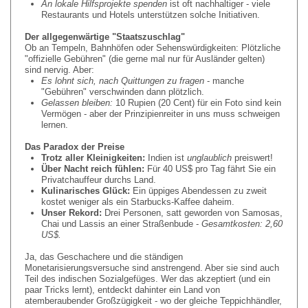
An lokale Hilfsprojekte spenden
ist oft nachhaltiger - viele
Restaurants und Hotels unterstützen solche Initiativen.
Der allgegenw
ä
rtige "Staatszuschlag"
Ob an Tempeln, Bahnhöfen oder Sehenswürdigkeiten: Plötzliche
"offizielle Gebühren" (die gerne mal nur für Ausländer gelten)
sind nervig. Aber:
Es lohnt sich, nach Quittungen zu fragen
- manche
"Gebühren" verschwinden dann plötzlich.
Gelassen bleiben:
10 Rupien (20 Cent) für ein Foto sind kein
Vermögen - aber der Prinzipienreiter in uns muss schweigen
lernen.
Das Paradox der Preise
Trotz aller Kleinigkeiten:
Indien ist
unglaublich
preiswert!
Ü
ber Nacht reich f
ü
hlen:
Für 40 US$ pro Tag fährt Sie ein
Privatchauffeur durchs Land.
Kulinarisches Gl
ü
ck:
Ein üppiges Abendessen zu zweit
kostet weniger als ein Starbucks-Kaffee daheim.
Unser Rekord:
Drei Personen, satt geworden von Samosas,
Chai und Lassis an einer Straßenbude -
Gesamtkosten: 2,60
US$.
Ja, das Geschachere und die ständigen
Monetarisierungsversuche sind anstrengend. Aber sie sind auch
Teil des indischen Sozialgefüges. Wer das akzeptiert (und ein
paar Tricks lernt), entdeckt dahinter ein Land von
atemberaubender Großzügigkeit - wo der gleiche Teppichhändler,