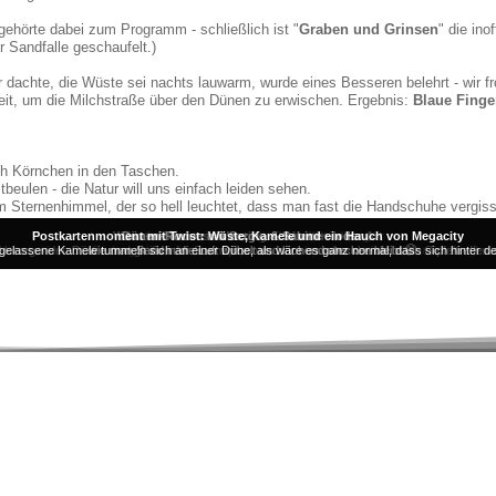
 gehörte dabei zum Programm - schließlich ist "
Graben und Grinsen
" die ino
r Sandfalle geschaufelt.)
r dachte, die Wüste sei nachts lauwarm, wurde eines Besseren belehrt - wir f
heit, um die Milchstraße über den Dünen zu erwischen. Ergebnis:
Blaue Finge
och Körnchen in den Taschen.
beulen - die Natur will uns einfach leiden sehen.
m Sternenhimmel, der so hell leuchtet, dass man fast die Handschuhe vergis
Postkartenmoment mit Twist: Wüste, Kamele und ein Hauch von Megacity
Mondnacht über den Dünen – Wenn die Wüste flüstert
Wüsten-Business-Meeting der besonderen Art
Sandstrafzettel: Wenn die Düne "Nein" sagt
Dünen-Rodeo mit Sergio & Sabine – oder ...
ter zurück. Die Räder gruben sich nur noch tiefer ein, als wollten sie uns demonstrativ daran 
 paar gelassene Kamele tummeln sich an einer Düne, als wäre es ganz normal, dass sich hinter
delerregenden Dünen und gleißender Sonne, kam es zum unwahrscheinlichsten Gipfeltreffen 
 Medaillon über den Sanddünen Dubais und jedes Geräusch, jeder Schritt im Sand klang plötzli
... wie man Sand in die Luft wirbelt und lachend stecken bleibt 🤭.