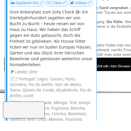
🏡 Geplante Sits 🔗
🐕‍🦺 Tiere 🔗
📽️ Videos 🔗
Dass wir die Wagen
mehrmals bis zu den Achsen im Sand vergruben
,
Vom Ankerplatz zum Sofa-Check 😅: Ein
glamourös, hat noch nie mit schwitzenden Freunden einen Toyota aus eine
Vierteljahrhundert segelten wir von
Doch das eigentliche Highlight kam nach Sonnenuntergang:
Die Kälte
. We
Bucht zu Bucht – heute reisen wir von
fotografieren als zu zittern
. Also stapften wir mit Kameras in die Dunkel
Haus zu Haus. Wir haben das Schiff
Ganze im Nachhinein natürlich völlig rechtfertigen.
gegen ein Auto getauscht, doch die
Fazit der Nacht:
Freiheit ist geblieben. Als House-Sitter
Sand ist überall.
Wirklich, überall
. Selbst Jahre später findet man n
hüten wir nun im Süden Europas Häuser,
Wüstenwinter sind kein Scherz
. Tagsüber Sonnenbrand, nachts Frost
Gärten und das Glück ihrer tierischen
Es war jedes Staubkorn wert.
Denn wo sonst schläft man unter eine
Bewohner und geniessen weiterhin unser
Nomadenleben.
Die Düne hatte entschieden, dass hier Schluss ist. Kein Zentimeter vorwärts, kein Me
Mitten in der Weite der Dubai-Wüste steht die Zeit still – fast. Ein
Mitten in der Einöde, zwischen schwin
Der Mond hing wie ein silbernes
🌍 Länder, Orte:
🇵🇹 Portugal: Lagos, Cascais, Porto,
Sesimbra, Foz do Arelho, Salir de Matos,
Tavira, Quinta Do Condo, Alcabideche, Foz do
Arelho, Loulé.
🇪🇸 Spanien: Granada, Malaga, Teià, Arenys
de Mar, Huércal-Overa, Frigiliana, Manilva,
Conchar, Turre, Pinoso, Conchar, Benahavis,
Valencia, Mija Costa, Manilva, Frigiliana.
🇮🇹 Italien: Città di Castello, Elba/Porto