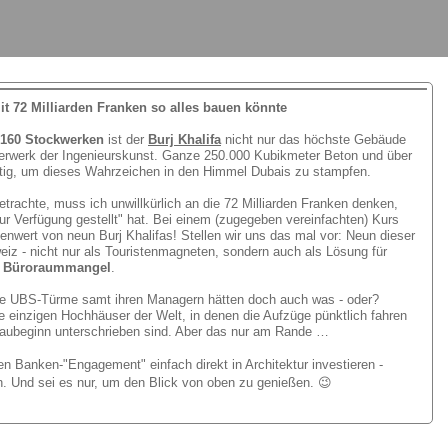
 72 Milliarden Franken so alles bauen könnte
160 Stockwerken
ist der
Burj Khalifa
nicht nur das höchste Gebäude
terwerk der Ingenieurskunst. Ganze 250.000 Kubikmeter Beton und über
tig, um dieses Wahrzeichen in den Himmel Dubais zu stampfen.
trachte, muss ich unwillkürlich an die 72 Milliarden Franken denken,
r Verfügung gestellt" hat. Bei einem (zugegeben vereinfachten) Kurs
wert von neun Burj Khalifas! Stellen wir uns das mal vor: Neun dieser
iz - nicht nur als Touristenmagneten, sondern auch als Lösung für
 Büroraummangel
.
te UBS-Türme samt ihren Managern hätten doch auch was - oder?
e einzigen Hochhäuser der Welt, in denen die Aufzüge pünktlich fahren
Baubeginn unterschrieben sind. Aber das nur am Rande …
ten Banken-
"
Engagement
"
einfach direkt in Architektur investieren
-
n. Und sei es nur, um den Blick von oben zu genießen.
😉