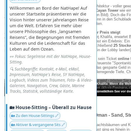
Dubais Skyline ist ein faszinierendes Lehrbuch der Architektur - voller ge
Willkommen an Bord der NatHape! Auf
Meisterleistungen. Da windet sich etwa der ikonische
Cayan Tower
wie ein
unserer Startseite präsentieren wir die
(jenes verdrehte Wunderwerk auf einem untenstehenden Bild). Doch die Fin
Traumprojekten ein jähes Ende. Schade eigentlich - denn in den Schublad
Vision hinter unserer jahrelangen Reise
noch spektakulärere Entwürfe, die uns umgehauen hätten.
um die Welt. Erfahren Sie mehr über
unsere Philosophie des „langsamen
Aussicht vom Burj Khalifa - Schneller hinauf als der Preis steigt
Auf
Reisens“, die Begegnungen mit fremden
Etage 126
, etwa auf zwei Dritteln der Höhe des Burj Khalifa, erwarte
über die Wüstenmetropole. Der Aufstieg dorthin ist selbst ein Erlebnis: E
Kulturen und die Leidenschaft für das
schießt uns in Sekunden nach oben - und braucht anschließend
25 Stock
Leben auf dem Ozean.
zu kommen (immerhin will man ja nicht mit Überschall in der Lobby landen
👀 Fokus: Segelreise mit der NatHape, House-
Preistipp:
Wer hier nicht unnötig bluten möchte, bucht sein Ticket
online
Sitting.
schlagen nämlich
100 US$
zu Buche. Das ist wohl die teuerste "Spontanitä
Smartphone zücken, schnell buchen, und dann lieber das gesparte Geld in 
🔍 Suchbegriffe: Kontakt, e-Mail, eMail,
investieren - auf Etage 122, mit Blick auf die schwindelerregende Tiefe. C
Impressum, NatHape's Reise, SY NatHape,
Logbuch, Videos zum Träumen, Foto- & Video-
PS
: Falls Ihnen in 450 Metern Höhe doch etwas mulmig wird - trösten Sie s
Aussicht aus dem 126. Stock des Burj Khalifa: Wenn die Welt 
angeblich sogar einem Boeing-Aufprall stand. Nur falls gerade zufällig ein
Galerien, Navigation, Crew, Gäste, Marine
Die Gebäude in Dubai sind architektonische Besonderheiten. Man betrachte nur
Auf ca. 450 Metern (etwa zwei Drittel der Gesamthöhe) öffnet sich ein Panorama,
Tracks, Statistik, vollständige Karte.
Spektakuläre Aussicht auf den künstlichen See vor 
Der Burj Khalifa im Vergleich zu normalen Wolkenkr
Der künstliche See vor dem Burj Khalifa.
rechten Seite des Bildes ...
sprachlos macht.
🏡 House-Sitting – Überall zu Hause
2011.12 - Wüstennacht an der Grenze zu Oman -
Sand, Ste
🏡 Zu den House-Sittings 🔗
🏡 Aktiver & vergangene Sits 🔗
Dezember 2011 - während Dubai mit glitzernden Weihnachtsbäumen und Kli
Geländewagen und einer gesunden Portion Abenteuerlust ging es hinein i