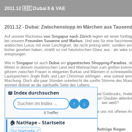
2011.12 🇦🇪 Dubai II & VAE
2011.12 - Dubai: Zwischenstopp im Märchen aus Tausen
Auf unserer Rückreise
von Singapur nach Zürich
legten wir einen fünft
bei unseren
Freunden Susanne und Markus
. Und was für eine faszinier
arabischen Luxus mit einer Leichtigkeit, die nicht protzig wirkt, sondern ein
bisher gesehen haben, strahlt so viel futuristischen Glanz aus - als wäre si
entsprungen.
Wie in
Singapur
ist auch
Dubai
ein
gigantisches Shopping-Paradies
, d
Mitten in diesem muslimischen Land wird Weihnachten zum großen komme
glitzern zwischen Frauen in eleganten Burkas und Männern in schneewei
Lautsprechern
Jingle Bells
und
Last Christmas
erklingen - eine surreal a
Mischung. Doch alle paar Stunden unterbricht die sanfte Stimme des Muez
erinnert diskret an die spirituelle Seite des Lebens.
📖 Index durchsuchen
Selbst in den Shoppingtempeln, zwischen Boutiquen und Goldsouks, find
- denn schließlich soll auch der Konsumrausch nicht vom Glauben ablenken.
↑
↓
um göttliche Hilfe bei ihren Kreditkartenabrechnungen … wer weiß?
Eine verkehrte Welt? Vielleicht. Aber vor allem eine, die uns mit offenen 
0 Treffer
uns noch lange im Gedächtnis bleiben werden.
🏠 NatHape – Startseite
Dubais Architektur - Wo die Türme tanzen und die Aufzüge fliegen
Zur Startseite 🔗