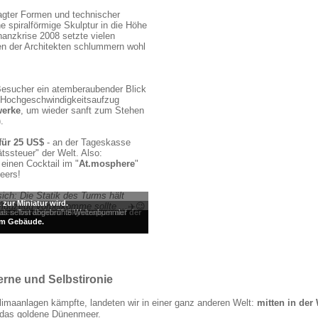
wagter Formen und technischer
e spiralförmige Skulptur in die Höhe
anzkrise 2008 setzte vielen
en der Architekten schlummern wohl
t Besucher ein atemberaubender Blick
in Hochgeschwindigkeitsaufzug
werke
, um wieder sanft zum Stehen
).
 für 25 US$
- an der Tageskasse
tssteuer" der Welt. Also:
einen Cocktail im "
At.mosphere
"
heers!
ich: Die Statik des Turms hält
zur Miniatur wird.
 Flugzeug vorbeikomme sollte ...
✈️😉
 den "verdrehten" Skyscrapper auf der
 das selbst abgebrühte Weltenbummler
dem Gebäude.
atzern ..
rne und Selbstironie
maanlagen kämpfte, landeten wir in einer ganz anderen Welt:
mitten in der
n das goldene Dünenmeer.