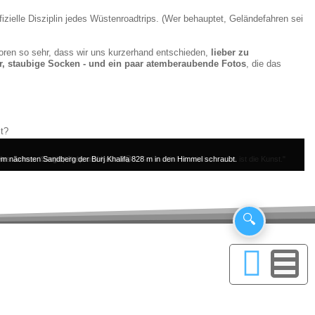
ffizielle Disziplin jedes Wüstenroadtrips. (Wer behauptet, Geländefahren sei
roren so sehr, dass wir uns kurzerhand entschieden,
lieber zu
r, staubige Socken
-
und ein paar atemberaubende Fotos
, die das
st?
erinnern: "Geländefahrer sein ist leicht. Geländefahrer bleiben – das ist die Kunst."
 dem nächsten Sandberg der Burj Khalifa 828 m in den Himmel schraubt.
des Jahres: Sergio, Jeep und Kamel 😂.
ch unendlich laut in der Stille.
🔍