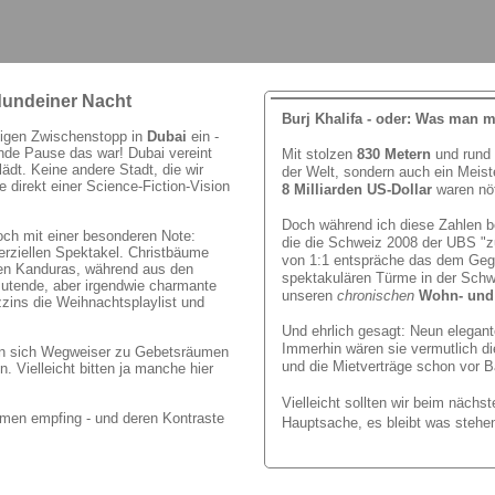
dundeiner Nacht
Burj Khalifa
-
oder: Was man mit
ägigen Zwischenstopp in
Dubai
ein -
ende Pause das war! Dubai vereint
Mit stolzen
830 Metern
und rund
lädt. Keine andere Stadt, die wir
der Welt, sondern auch ein Meis
e direkt einer Science-Fiction-Vision
8 Milliarden US-Dollar
waren nö
Doch während ich diese Zahlen be
och mit einer besonderen Note:
die die Schweiz 2008 der UBS "zu
rziellen Spektakel. Christbäume
von 1:1 entspräche das dem Gegen
ßen Kanduras, während aus den
spektakulären Türme in der Schwe
nmutende, aber irgendwie charmante
unseren
chronischen
Wohn- und
zins die Weihnachtsplaylist und
Und ehrlich gesagt: Neun elegan
Immerhin wären sie vermutlich di
en sich Wegweiser zu Gebetsräumen
und die Mietverträge schon vor 
 Vielleicht bitten ja manche hier
Vielleicht sollten wir beim nächs
Armen empfing - und deren Kontraste
Hauptsache, es bleibt was stehe